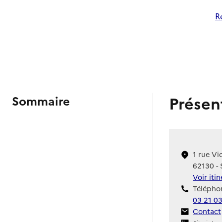
R
Présen
Sommaire
1 rue Vi
62130 - 
Voir iti
Téléphon
03 21 03
Contact
Contact