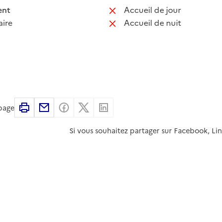
 disponible
: non disponib
ent
Accueil de jour
 non disponible
: non disponib
ire
Accueil de nuit
Imprimer
Partager par email
Partager sur Facebook
Partager sur X
Partager sur Linkedin
 page
Si vous souhaitez partager sur Facebook, Li