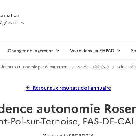
nformation
âgées et les
Changer de logement
Vivre dans un EHPAD
So
sidences autonomie par département
Pas-de-Calais (62)
Saint-Pol-
Retour aux résultats de l'annuaire
idence autonomie Rose
nt-Pol-sur-Ternoise, PAS-DE-CA
Mis à jour le
08/09/2024