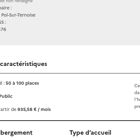
ernet
rnet non renseigné
aire :
Pol-Sur-Ternoise
S :
676
 caractéristiques
 :
50 à 100 places
Ce
da
Public
l’
pr
artir de
935,58 € / mois
ébergement
Type d’accueil