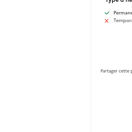
:
Perman
:
Tempora
Partager cette