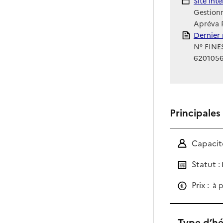
Site Int
Site int
Gestionn
Apréva R
Rapport
Dernier 
N° FINES
620105
Principales
Capacité
Statut :
Prix :
à p
Type d’h