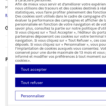
à caractère personnel.
Afin de mieux vous servir et d’améliorer votre expérienc
Mis à jour le
01/04/2026
nous utilisons des traceurs et des cookies destinés à réal
statistiques, vous faire profiter pleinement des fonction
Rechercher les établissements autour de Divion
Des cookies sont utilisés dans le cadre de campagne d
évaluer la performance des campagnes et afficher de la
personnalisée en fonction de votre navigation et de vot
Signaler une erreur
savoir plus, consultez la partie sur notre politique d'uti
Si vous cliquez sur « Tout Accepter », l’éditeur du porta
partenaires déposeront ces cookies sur votre terminal l
navigation. Si vous cliquez sur « Tout Refuser », ces co
Sommaire
déposés. Si vous cliquez sur « Personnaliser », vous pou
l’implantation de cookies auxquels vous consentez. Vot
conservé pour une durée maximale de 13 mois et vous
informé et modifier vos préférences à tout moment sur
Présentation
cookies ».
Tout accepter
9 rue Pierre Bachelet
62460 - Divion
Tout refuser
Voir itinéraire
Téléphone :
Personnaliser
03 21 62 45 45
Contact
Contact