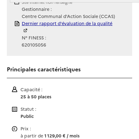
Site Internet
Site internet non renseigné
Gestionnaire :
Centre Communal d'Action Sociale (CCAS)
Rapport HAS
Dernier rapport d'évaluation de la qualité
N° FINESS :
620105056
Principales caractéristiques
Capacité :
25 à 50 places
Statut :
Public
Prix :
à partir de
1 129,00 € / mois