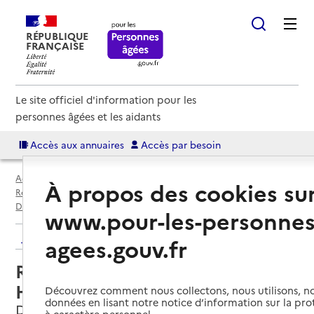
RÉPUBLIQUE
FRANÇAISE
Le site officiel d'information pour les
personnes âgées et les aidants
Accès aux annuaires
Accès par besoin
Accueil
Espace annuaire
Annuaire résidences autonomie
À propos des cookies su
Résidences autonomie par département
Pas-de-Calais (62)
Divion
Résidence autonomie Henri Hermant
www.pour-les-personnes
Retour aux résultats de l'annuaire
agees.gouv.fr
Résidence autonomie Henri
Hermant
Découvrez comment nous collectons, nous utilisons, no
données en lisant notre notice d’information sur la pr
Divion, PAS-DE-CALAIS