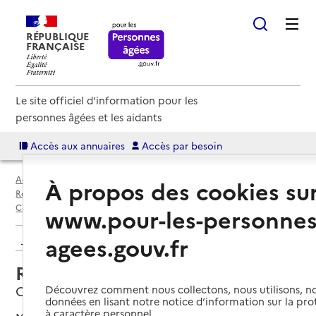
RÉPUBLIQUE
FRANÇAISE
Le site officiel d'information pour les
personnes âgées et les aidants
Accès aux annuaires
Accès par besoin
Accueil
Espace annuaire
Annuaire résidences autonomie
À propos des cookies su
Résidences autonomie par département
Pas-de-Calais (62)
Coulogne
Résidence autonomie Mozart
www.pour-les-personnes
Retour aux résultats de l'annuaire
agees.gouv.fr
Résidence autonomie Mozart
Coulogne, PAS-DE-CALAIS
Découvrez comment nous collectons, nous utilisons, no
données en lisant notre notice d’information sur la pr
à caractère personnel.