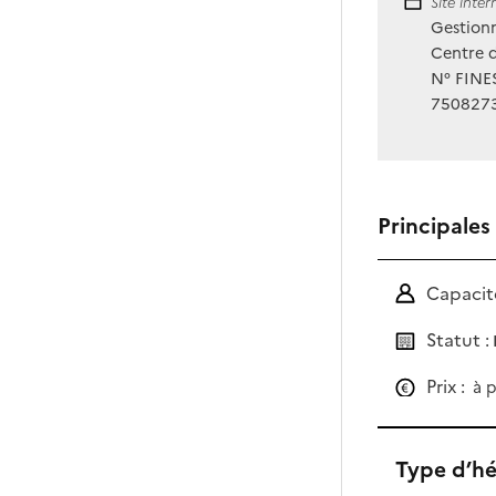
Site Int
Site inte
Gestionn
Centre d
N° FINES
750827
Principales
Capacité
Statut :
Prix :
à p
Type d’h