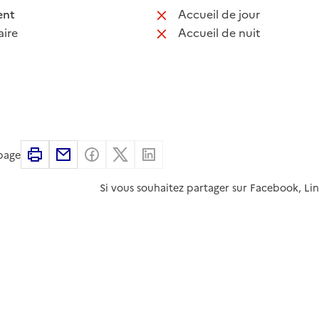
 disponible
: non disponib
ent
Accueil de jour
 non disponible
: non disponib
ire
Accueil de nuit
Imprimer
Partager par email
Partager sur Facebook
Partager sur X
Partager sur Linkedin
 page
Si vous souhaitez partager sur Facebook, Li