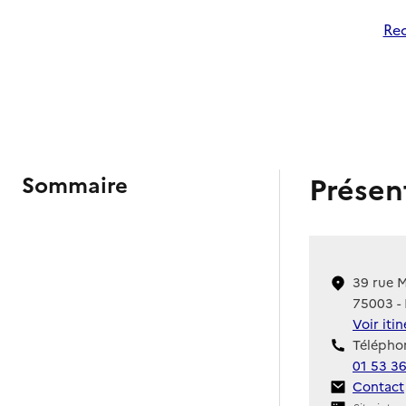
Rec
Présen
Sommaire
39 rue 
75003 - 
Voir iti
Téléphon
01 53 36
Contact
Contact