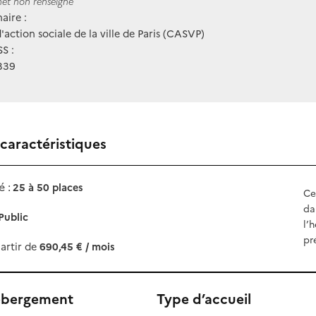
ernet
rnet non renseigné
aire :
'action sociale de la ville de Paris (CASVP)
S :
339
 caractéristiques
 :
25 à 50 places
Ce
da
Public
l’
pr
artir de
690,45 € / mois
ébergement
Type d’accueil