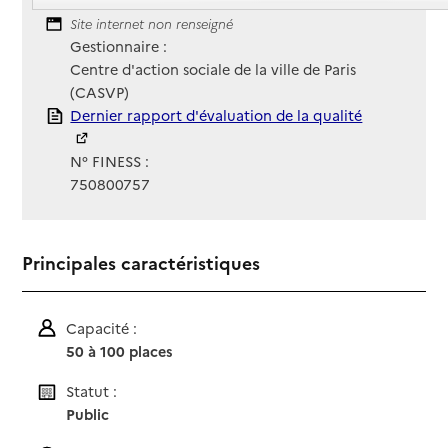
Contact
Site Internet
Site internet non renseigné
Gestionnaire :
Centre d'action sociale de la ville de Paris
(CASVP)
Rapport HAS
Dernier rapport d'évaluation de la qualité
N° FINESS :
750800757
Principales caractéristiques
Capacité :
50 à 100 places
Statut :
Public