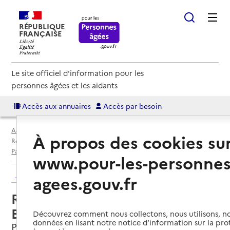
RÉPUBLIQUE
FRANÇAISE
Le site officiel d'information pour les
personnes âgées et les aidants
Accès aux annuaires
Accès par besoin
Accueil
Espace annuaire
Annuaire résidences autonomie
À propos des cookies su
Résidences autonomie par département
Paris (75)
Paris 3e Arrondissement
Résidence autonomie Madeleine-Béjart
www.pour-les-personnes
Retour aux résultats de l'annuaire
agees.gouv.fr
Résidence autonomie Madeleine-
Béjart
Découvrez comment nous collectons, nous utilisons, no
données en lisant notre notice d’information sur la pr
Paris 3e Arrondissement, PARIS