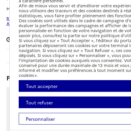
à caractère personnel.
Afin de mieux vous servir et d’améliorer votre expérienc
Mis à jour le
16/09/2024
nous utilisons des traceurs et des cookies destinés à réal
statistiques, vous faire profiter pleinement des fonction
Rechercher les établissements autour de Paris 3e
Des cookies sont utilisés dans le cadre de campagne d
Arrondissement
évaluer la performance des campagnes et afficher de la
personnalisée en fonction de votre navigation et de vot
savoir plus, consultez la partie sur notre politique d'uti
Signaler une erreur
Si vous cliquez sur « Tout Accepter », l’éditeur du porta
partenaires déposeront ces cookies sur votre terminal l
navigation. Si vous cliquez sur « Tout Refuser », ces co
déposés. Si vous cliquez sur « Personnaliser », vous pou
Sommaire
l’implantation de cookies auxquels vous consentez. Vot
conservé pour une durée maximale de 13 mois et vous
informé et modifier vos préférences à tout moment sur
cookies ».
Présentation
Tout accepter
4 rue de la Perle
Tout refuser
75003 - Paris 3e Arrondissement
Voir itinéraire
Téléphone :
Personnaliser
01 42 71 58 48
Contact