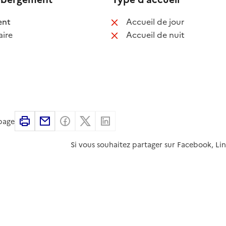
 disponible
: non disponib
ent
Accueil de jour
 non disponible
: non disponib
ire
Accueil de nuit
Imprimer
Partager par email
Partager sur Facebook
Partager sur X
Partager sur Linkedin
 page
Si vous souhaitez partager sur Facebook, Li