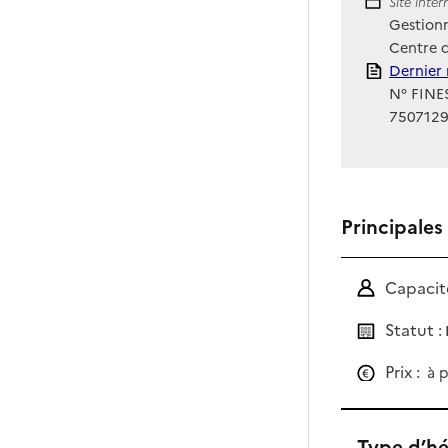
Site Int
Site inte
Gestionn
Centre d
Rapport
Dernier 
N° FINES
750712
Principales
Capacité
Statut :
Prix :
à p
Type d’h