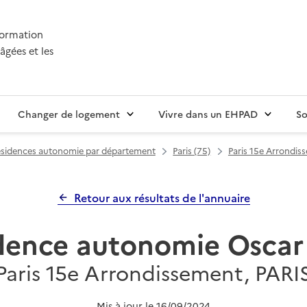
nformation
âgées et les
Changer de logement
Vivre dans un EHPAD
So
sidences autonomie par département
Paris (75)
Paris 15e Arrondis
Retour aux résultats de l'annuaire
dence autonomie Oscar
Paris 15e Arrondissement, PARI
Mis à jour le
16/09/2024