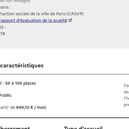
ernet
rnet non renseigné
aire :
'action sociale de la ville de Paris (CASVP)
 HAS
rapport d'évaluation de la qualité
S :
978
 caractéristiques
 :
50 à 100 places
Ce
da
Public
l’
pr
artir de
949,10 € / mois
ébergement
Type d’accueil