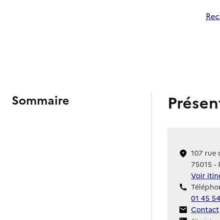
Rec
Présen
Sommaire
107 rue
75015 - 
Voir iti
Téléphon
01 45 5
Contact
Contact