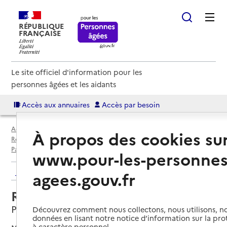
RÉPUBLIQUE
FRANÇAISE
Le site officiel d'information pour les
personnes âgées et les aidants
Accès aux annuaires
Accès par besoin
Accueil
Espace annuaire
Annuaire résidences autonomie
À propos des cookies su
Résidences autonomie par département
Paris (75)
Paris 15e Arrondissement
Résidence autonomie Juge
www.pour-les-personnes
Retour aux résultats de l'annuaire
agees.gouv.fr
Résidence autonomie Juge
Paris 15e Arrondissement, PARIS
Découvrez comment nous collectons, nous utilisons, no
données en lisant notre notice d’information sur la pr
à caractère personnel.