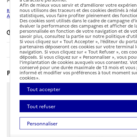
Mis à jour le
21/10/2025
Afin de mieux vous servir et d’améliorer votre expérienc
nous utilisons des traceurs et des cookies destinés à réal
Rechercher les établissements autour de Paris 15e
statistiques, vous faire profiter pleinement des fonction
Arrondissement
Des cookies sont utilisés dans le cadre de campagne d
évaluer la performance des campagnes et afficher de la
personnalisée en fonction de votre navigation et de vot
Signaler une erreur
savoir plus, consultez la partie sur notre politique d'uti
Si vous cliquez sur « Tout Accepter », l’éditeur du porta
partenaires déposeront ces cookies sur votre terminal l
Sommaire
navigation. Si vous cliquez sur « Tout Refuser », ces co
déposés. Si vous cliquez sur « Personnaliser », vous pou
l’implantation de cookies auxquels vous consentez. Vot
conservé pour une durée maximale de 13 mois et vous
Présentation
informé et modifier vos préférences à tout moment sur
cookies ».
Tout accepter
11 rue Viala
75015 - Paris 15e Arrondissement
Tout refuser
Voir itinéraire
Téléphone :
01 45 92 65 45
Personnaliser
Contact
Contact
Site Internet
Site internet non renseigné