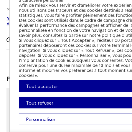
à caractère personnel.
Afin de mieux vous servir et d’améliorer votre expérienc
Mis à jour le
16/09/2024
nous utilisons des traceurs et des cookies destinés à réal
statistiques, vous faire profiter pleinement des fonction
Rechercher les établissements autour de Paris 14e
Des cookies sont utilisés dans le cadre de campagne d
Arrondissement
évaluer la performance des campagnes et afficher de la
personnalisée en fonction de votre navigation et de vot
savoir plus, consultez la partie sur notre politique d'uti
Signaler une erreur
Si vous cliquez sur « Tout Accepter », l’éditeur du porta
partenaires déposeront ces cookies sur votre terminal l
navigation. Si vous cliquez sur « Tout Refuser », ces co
déposés. Si vous cliquez sur « Personnaliser », vous pou
Sommaire
l’implantation de cookies auxquels vous consentez. Vot
conservé pour une durée maximale de 13 mois et vous
informé et modifier vos préférences à tout moment sur
cookies ».
Présentation
Tout accepter
57 rue du Montparnasse
Tout refuser
75014 - Paris 14e Arrondissement
Voir itinéraire
Téléphone :
Personnaliser
01 43 21 26 26
Contact