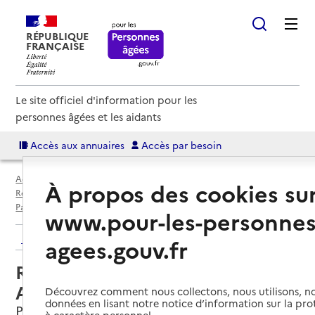
RÉPUBLIQUE
FRANÇAISE
Le site officiel d'information pour les
personnes âgées et les aidants
Accès aux annuaires
Accès par besoin
Accueil
Espace annuaire
Annuaire résidences autonomie
À propos des cookies su
Résidences autonomie par département
Paris (75)
Paris 14e Arrondissement
Résidence autonomie Les Artistes
www.pour-les-personnes
Retour aux résultats de l'annuaire
agees.gouv.fr
Résidence autonomie Les
Artistes
Découvrez comment nous collectons, nous utilisons, no
données en lisant notre notice d’information sur la pr
Paris 14e Arrondissement, PARIS