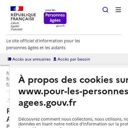
RÉPUBLIQUE
FRANÇAISE
Le site officiel d'information pour les
personnes âgées et les aidants
Accès aux annuaires
Accès par besoin
Accueil
Espace annuaire
Annuaire résidences autonomie
À propos des cookies su
Résidences autonomie par département
Paris (75)
Paris 14e Arrondissement
Résidence autonomie Les Arbustes
www.pour-les-personnes
Retour aux résultats de l'annuaire
agees.gouv.fr
Résidence autonomie Les
Arbustes
Découvrez comment nous collectons, nous utilisons, no
données en lisant notre notice d’information sur la pr
Paris 14e Arrondissement, PARIS