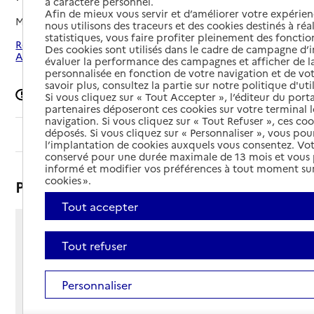
à caractère personnel.
Afin de mieux vous servir et d’améliorer votre expérienc
Mis à jour le
16/09/2024
nous utilisons des traceurs et des cookies destinés à réal
statistiques, vous faire profiter pleinement des fonction
Rechercher les établissements autour de Paris 14e
Des cookies sont utilisés dans le cadre de campagne d
Arrondissement
évaluer la performance des campagnes et afficher de la
personnalisée en fonction de votre navigation et de vot
savoir plus, consultez la partie sur notre politique d'uti
Signaler une erreur
Si vous cliquez sur « Tout Accepter », l’éditeur du porta
partenaires déposeront ces cookies sur votre terminal l
navigation. Si vous cliquez sur « Tout Refuser », ces co
déposés. Si vous cliquez sur « Personnaliser », vous pou
Sommaire
l’implantation de cookies auxquels vous consentez. Vot
conservé pour une durée maximale de 13 mois et vous
informé et modifier vos préférences à tout moment sur
cookies ».
Présentation
Tout accepter
9 rue des Arbustes
Tout refuser
75014 - Paris 14e Arrondissement
Voir itinéraire
Téléphone :
Personnaliser
01 45 43 36 68
Contact