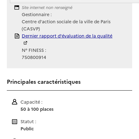
Contact
Site Internet
Site internet non renseigné
Gestionnaire :
Centre d'action sociale de la ville de Paris
(CASVP)
Rapport HAS
Dernier rapport d'évaluation de la qualité
N° FINESS :
750800914
Principales caractéristiques
Capacité :
50 à 100 places
Statut :
Public