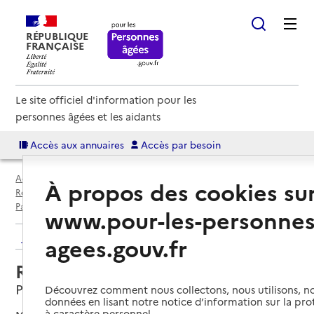
RÉPUBLIQUE
FRANÇAISE
Le site officiel d'information pour les
personnes âgées et les aidants
Accès aux annuaires
Accès par besoin
Accueil
Espace annuaire
Annuaire résidences autonomie
À propos des cookies su
Résidences autonomie par département
Paris (75)
Paris 13e Arrondissement
Résidence autonomie La Glacière
www.pour-les-personnes
Retour aux résultats de l'annuaire
agees.gouv.fr
Résidence autonomie La Glacière
Paris 13e Arrondissement, PARIS
Découvrez comment nous collectons, nous utilisons, no
données en lisant notre notice d’information sur la pr
à caractère personnel.