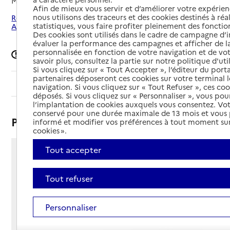
Mis à jour le
16/09/2024
Afin de mieux vous servir et d’améliorer votre expérienc
nous utilisons des traceurs et des cookies destinés à réal
Rechercher les établissements autour de Paris 13e
statistiques, vous faire profiter pleinement des fonction
Arrondissement
Des cookies sont utilisés dans le cadre de campagne d
évaluer la performance des campagnes et afficher de la
personnalisée en fonction de votre navigation et de vot
Signaler une erreur
savoir plus, consultez la partie sur notre politique d'uti
Si vous cliquez sur « Tout Accepter », l’éditeur du porta
partenaires déposeront ces cookies sur votre terminal l
Sommaire
navigation. Si vous cliquez sur « Tout Refuser », ces co
déposés. Si vous cliquez sur « Personnaliser », vous pou
l’implantation de cookies auxquels vous consentez. Vot
conservé pour une durée maximale de 13 mois et vous
Présentation
informé et modifier vos préférences à tout moment sur
cookies ».
Tout accepter
69 rue de la Glacière
75013 - Paris 13e Arrondissement
Tout refuser
Voir itinéraire
Téléphone :
01 45 80 05 48
Personnaliser
Contact
Contact
Site Internet
Site internet non renseigné