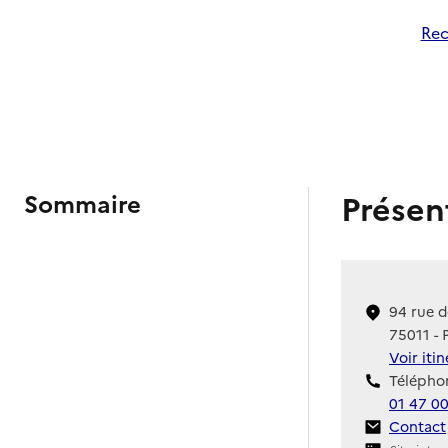
Rec
Présen
Sommaire
94 rue d
75011 - 
Voir iti
Téléphon
01 47 0
Contact
Contact