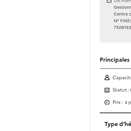
Site Int
Site inte
Gestionn
Centre d
N° FINES
750816
Principales
Capacité
Statut :
Prix :
à p
Type d’h