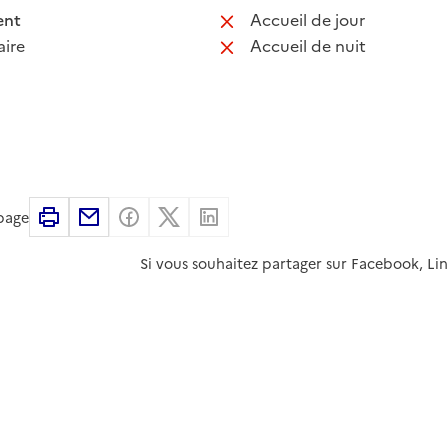
 disponible
: non disponib
ent
Accueil de jour
 non disponible
: non disponib
ire
Accueil de nuit
Imprimer
Partager par email
Partager sur Facebook
Partager sur X
Partager sur Linkedin
 page
Si vous souhaitez partager sur Facebook, Li