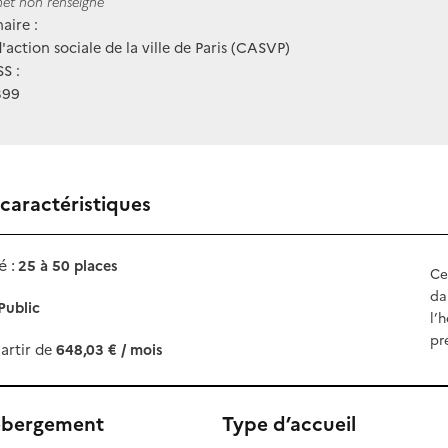
ernet
rnet non renseigné
aire :
'action sociale de la ville de Paris (CASVP)
S :
399
 caractéristiques
 :
25 à 50 places
Ce
da
Public
l’
pr
artir de
648,03 € / mois
ébergement
Type d’accueil