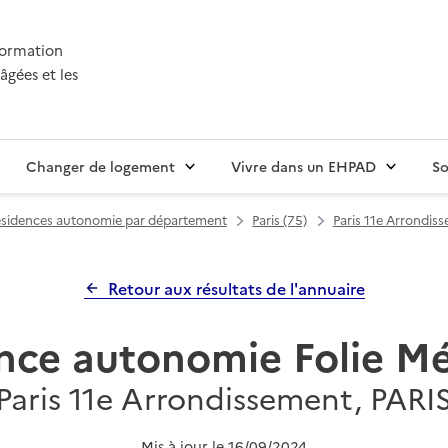
nformation
âgées et les
Changer de logement
Vivre dans un EHPAD
So
sidences autonomie par département
Paris (75)
Paris 11e Arrondis
Retour aux résultats de l'annuaire
nce autonomie Folie Mé
Paris 11e Arrondissement, PARI
Mis à jour le
16/09/2024