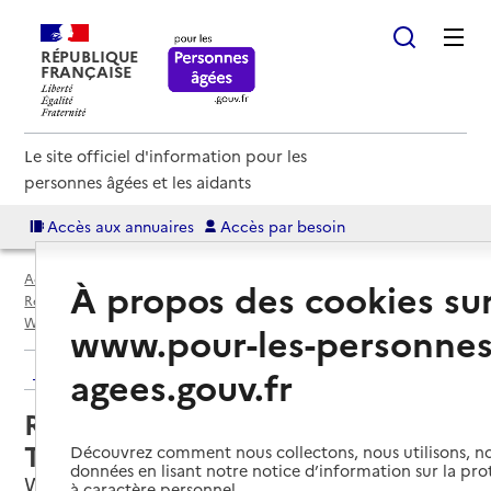
RÉPUBLIQUE
FRANÇAISE
Le site officiel d'information pour les
personnes âgées et les aidants
Accès aux annuaires
Accès par besoin
Accueil
Espace annuaire
Annuaire résidences autonomie
À propos des cookies su
Résidences autonomie par département
Nord (59)
Wattrelos
Résidence autonomie du Touquet
www.pour-les-personnes
Retour aux résultats de l'annuaire
agees.gouv.fr
Résidence autonomie du
Touquet
Découvrez comment nous collectons, nous utilisons, no
données en lisant notre notice d’information sur la pr
Wattrelos, NORD
à caractère personnel.