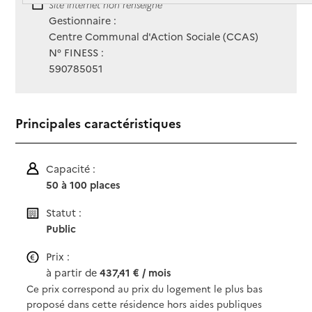
Site Internet
Site internet non renseigné
Gestionnaire :
Centre Communal d'Action Sociale (CCAS)
N° FINESS :
590785051
Principales caractéristiques
Capacité :
50 à 100 places
Statut :
Public
Prix :
à partir de
437,41 € / mois
Ce prix correspond au prix du logement le plus bas
proposé dans cette résidence hors aides publiques