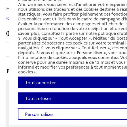
Afin de mieux vous servir et d’améliorer votre expérienc
Mis à jour le
08/09/2024
nous utilisons des traceurs et des cookies destinés à réal
statistiques, vous faire profiter pleinement des fonction
Rechercher les établissements autour de Wattrelos
Des cookies sont utilisés dans le cadre de campagne d
évaluer la performance des campagnes et afficher de la
personnalisée en fonction de votre navigation et de vot
Signaler une erreur
savoir plus, consultez la partie sur notre politique d'uti
Si vous cliquez sur « Tout Accepter », l’éditeur du porta
partenaires déposeront ces cookies sur votre terminal l
navigation. Si vous cliquez sur « Tout Refuser », ces co
Sommaire
déposés. Si vous cliquez sur « Personnaliser », vous pou
l’implantation de cookies auxquels vous consentez. Vot
conservé pour une durée maximale de 13 mois et vous
informé et modifier vos préférences à tout moment sur
Présentation
cookies ».
Tout accepter
437 rue du Mont-à-Leux
59150 - Wattrelos
Tout refuser
Voir itinéraire
Téléphone :
Personnaliser
03 20 26 29 27
Contact
Courriel non renseigné