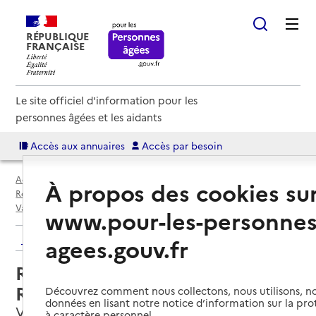
RÉPUBLIQUE
FRANÇAISE
Le site officiel d'information pour les
personnes âgées et les aidants
Accès aux annuaires
Accès par besoin
Accueil
Espace annuaire
Annuaire résidences autonomie
À propos des cookies su
Résidences autonomie par département
Nord (59)
Valenciennes
Résidence autonomie Chasse Royale
www.pour-les-personnes
Retour aux résultats de l'annuaire
agees.gouv.fr
Résidence autonomie Chasse
Royale
Découvrez comment nous collectons, nous utilisons, no
données en lisant notre notice d’information sur la pr
Valenciennes, NORD
à caractère personnel.