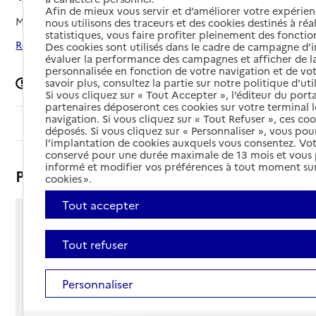
Afin de mieux vous servir et d’améliorer votre expérienc
Mis à jour le
05/02/2026
nous utilisons des traceurs et des cookies destinés à réal
statistiques, vous faire profiter pleinement des fonction
Rechercher les établissements autour de Valenciennes
Des cookies sont utilisés dans le cadre de campagne d
évaluer la performance des campagnes et afficher de la
personnalisée en fonction de votre navigation et de vot
Signaler une erreur
savoir plus, consultez la partie sur notre politique d'uti
Si vous cliquez sur « Tout Accepter », l’éditeur du porta
partenaires déposeront ces cookies sur votre terminal l
navigation. Si vous cliquez sur « Tout Refuser », ces co
Sommaire
déposés. Si vous cliquez sur « Personnaliser », vous pou
l’implantation de cookies auxquels vous consentez. Vot
conservé pour une durée maximale de 13 mois et vous
informé et modifier vos préférences à tout moment sur
Présentation
cookies ».
Tout accepter
Rue André Jurénil
59300 - Valenciennes
Tout refuser
Voir itinéraire
Téléphone :
Personnaliser
03 27 46 53 52
Contact
Contact