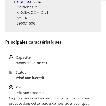
Site Internet
Site internet
Gestionnaire :
A.D.G.V. DOMICILE
N° FINESS :
590074506
Principales caractéristiques
Capacité :
moins de
25 places
Statut :
Privé non lucratif
Prix :
Prix non transmis
Ce prix correspond au prix du logement le plus bas
proposé dans cette résidence hors aides publiques