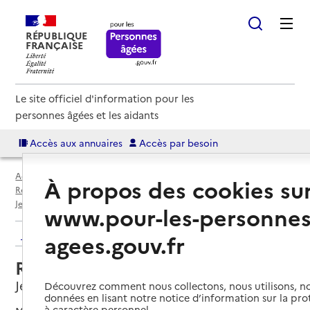
RÉPUBLIQUE
FRANÇAISE
Le site officiel d'information pour les
personnes âgées et les aidants
Accès aux annuaires
Accès par besoin
Accueil
Espace annuaire
Annuaire résidences autonomie
À propos des cookies su
Résidences autonomie par département
Nord (59)
Jeumont
Résidence autonomie Soleil
www.pour-les-personnes
Retour aux résultats de l'annuaire
agees.gouv.fr
Résidence autonomie Soleil
Jeumont, NORD
Découvrez comment nous collectons, nous utilisons, no
données en lisant notre notice d’information sur la pr
à caractère personnel.