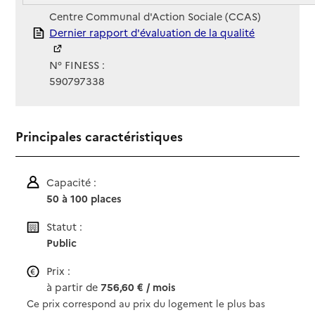
Gestionnaire :
Centre Communal d'Action Sociale (CCAS)
Rapport HAS
Dernier rapport d'évaluation de la qualité
N° FINESS :
590797338
Principales caractéristiques
Capacité :
50 à 100 places
Statut :
Public
Prix :
à partir de
756,60 € / mois
Ce prix correspond au prix du logement le plus bas