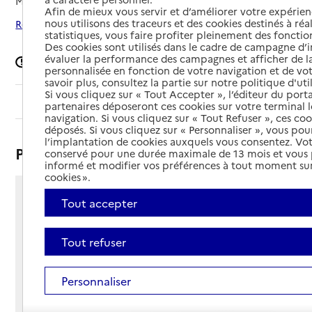
Mis à jour le
25/09/2025
Afin de mieux vous servir et d’améliorer votre expérienc
nous utilisons des traceurs et des cookies destinés à réal
Rechercher les établissements autour de Jeumont
statistiques, vous faire profiter pleinement des fonction
Des cookies sont utilisés dans le cadre de campagne d
évaluer la performance des campagnes et afficher de la
Signaler une erreur
personnalisée en fonction de votre navigation et de vot
savoir plus, consultez la partie sur notre politique d'uti
Si vous cliquez sur « Tout Accepter », l’éditeur du porta
Sommaire
partenaires déposeront ces cookies sur votre terminal l
navigation. Si vous cliquez sur « Tout Refuser », ces co
déposés. Si vous cliquez sur « Personnaliser », vous pou
l’implantation de cookies auxquels vous consentez. Vot
Présentation
conservé pour une durée maximale de 13 mois et vous
informé et modifier vos préférences à tout moment sur
cookies ».
Rue des Anges
Tout accepter
59460 - Jeumont
Voir itinéraire
Tout refuser
Téléphone :
03 27 67 15 87
Contact
Personnaliser
Contact
Site Internet
Site internet non renseigné