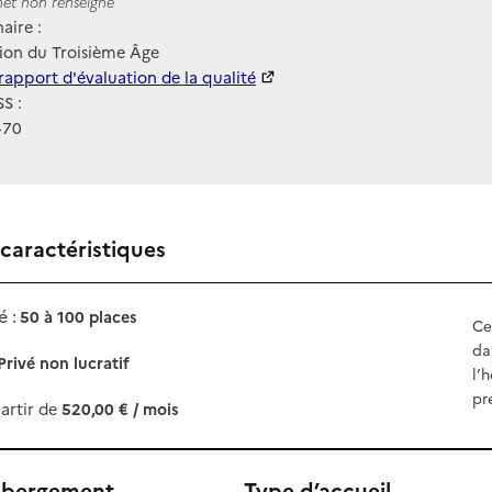
ernet
rnet non renseigné
aire :
ion du Troisième Âge
 HAS
rapport d'évaluation de la qualité
S :
470
 caractéristiques
 :
50 à 100 places
Ce
da
Privé non lucratif
l’
pr
artir de
520,00 € / mois
ébergement
Type d’accueil