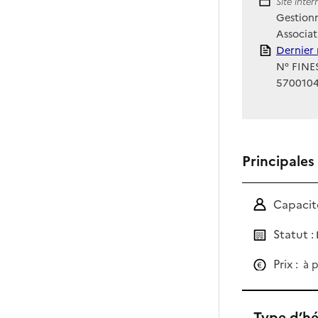
Site Int
Site inte
Gestionn
Associat
Rapport
Dernier 
N° FINES
570010
Principales
Capacité
Statut :
Prix :
à p
Type d’h