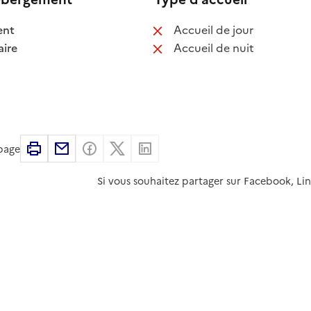
 disponible
: non disponib
ent
Accueil de jour
 disponible
: non disponib
ire
Accueil de nuit
Imprimer
Partager par email
Partager sur Facebook
Partager sur X
Partager sur Linkedin
 page
Si vous souhaitez partager sur Facebook, Li