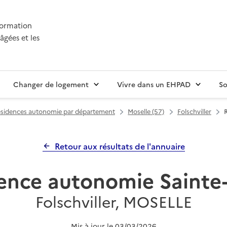
nformation
âgées et les
Changer de logement
Vivre dans un EHPAD
So
sidences autonomie par département
Moselle (57)
Folschviller
Retour aux résultats de l'annuaire
ence autonomie Sainte
Folschviller, MOSELLE
Mis à jour le
03/03/2026