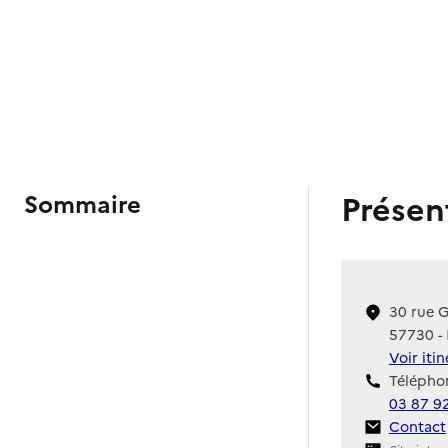
Présen
Sommaire
30 rue 
57730 - 
Voir iti
Téléphon
03 87 9
Contact
Contact