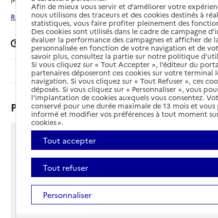
Mis à jour le
31/07/2025
Afin de mieux vous servir et d’améliorer votre expérienc
nous utilisons des traceurs et des cookies destinés à réal
Rechercher les établissements autour de Lunéville
statistiques, vous faire profiter pleinement des fonction
Des cookies sont utilisés dans le cadre de campagne d
évaluer la performance des campagnes et afficher de la
Signaler une erreur
personnalisée en fonction de votre navigation et de vot
savoir plus, consultez la partie sur notre politique d'uti
Si vous cliquez sur « Tout Accepter », l’éditeur du porta
Sommaire
partenaires déposeront ces cookies sur votre terminal l
navigation. Si vous cliquez sur « Tout Refuser », ces co
déposés. Si vous cliquez sur « Personnaliser », vous pou
l’implantation de cookies auxquels vous consentez. Vot
Présentation
conservé pour une durée maximale de 13 mois et vous
informé et modifier vos préférences à tout moment sur
cookies ».
Tout accepter
31 rue de Ménil
54300 - Lunéville
Voir itinéraire
Tout refuser
Téléphone :
03 83 73 41 24
Personnaliser
Contact
Contact
Site Internet
Site internet