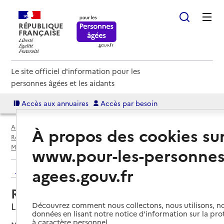
RÉPUBLIQUE
FRANÇAISE
Le site officiel d'information pour les
personnes âgées et les aidants
Accès aux annuaires
Accès par besoin
Accueil
Espace annuaire
Annuaire résidences autonomie
À propos des cookies su
Résidences autonomie par département
Meurthe-et-Moselle (54)
Lunéville
Résidence autonomie Ménil
www.pour-les-personnes
Retour aux résultats de l'annuaire
agees.gouv.fr
Résidence autonomie Ménil
Lunéville, MEURTHE-ET-MOSELLE
Découvrez comment nous collectons, nous utilisons, no
données en lisant notre notice d’information sur la pr
à caractère personnel.