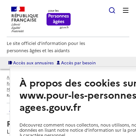
RÉPUBLIQUE
FRANÇAISE
Le site officiel d'information pour les
personnes âgées et les aidants
Accès aux annuaires
Accès par besoin
Accueil
Espace annuaire
Annuaire résidences autonomie
À propos des cookies su
Résidences autonomie par département
Meurthe-et-Moselle (54)
Lunéville
www.pour-les-personnes
Résidence autonomie Boffrand
agees.gouv.fr
Retour aux résultats de l'annuaire
Résidence autonomie Boffrand
Découvrez comment nous collectons, nous utilisons, no
données en lisant notre notice d’information sur la pr
Lunéville, MEURTHE-ET-MOSELLE
à caractère personnel.