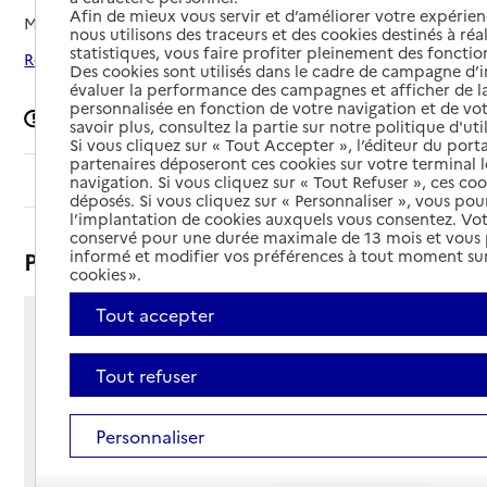
Afin de mieux vous servir et d’améliorer votre expérienc
Mis à jour le
07/05/2025
nous utilisons des traceurs et des cookies destinés à réal
statistiques, vous faire profiter pleinement des fonction
Rechercher les établissements autour de Lunéville
Des cookies sont utilisés dans le cadre de campagne d
évaluer la performance des campagnes et afficher de la
personnalisée en fonction de votre navigation et de vot
Signaler une erreur
savoir plus, consultez la partie sur notre politique d'uti
Si vous cliquez sur « Tout Accepter », l’éditeur du porta
partenaires déposeront ces cookies sur votre terminal l
Sommaire
navigation. Si vous cliquez sur « Tout Refuser », ces co
déposés. Si vous cliquez sur « Personnaliser », vous pou
l’implantation de cookies auxquels vous consentez. Vot
conservé pour une durée maximale de 13 mois et vous
Présentation
informé et modifier vos préférences à tout moment sur
cookies ».
Tout accepter
Rue Germain Boffrand
54300 - Lunéville
Tout refuser
Voir itinéraire
Téléphone :
03 83 74 26 80
Personnaliser
Contact
Contact
Site Internet
Site internet