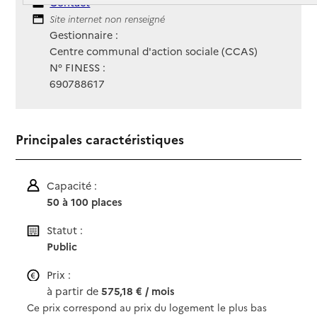
Contact
Contact
Site Internet
Site internet non renseigné
Gestionnaire :
Centre communal d'action sociale (CCAS)
N° FINESS :
690788617
Principales caractéristiques
Capacité :
50 à 100 places
Statut :
Public
Prix :
à partir de
575,18 € / mois
Ce prix correspond au prix du logement le plus bas