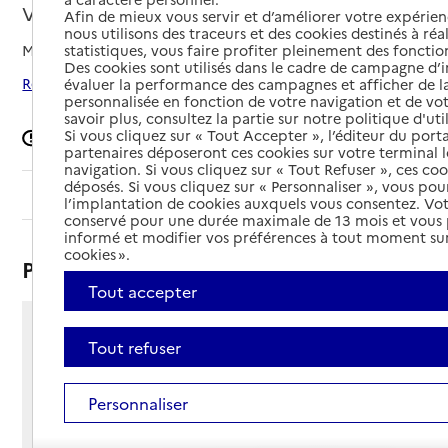
Vénissieux, METROPOLE DE LYON
Afin de mieux vous servir et d’améliorer votre expérienc
nous utilisons des traceurs et des cookies destinés à réal
Mis à jour le
09/04/2026
statistiques, vous faire profiter pleinement des fonction
Des cookies sont utilisés dans le cadre de campagne d
Rechercher les établissements autour de Vénissieux
évaluer la performance des campagnes et afficher de la
personnalisée en fonction de votre navigation et de vot
savoir plus, consultez la partie sur notre politique d'uti
Si vous cliquez sur « Tout Accepter », l’éditeur du porta
Signaler une erreur
partenaires déposeront ces cookies sur votre terminal l
navigation. Si vous cliquez sur « Tout Refuser », ces co
déposés. Si vous cliquez sur « Personnaliser », vous pou
Sommaire
l’implantation de cookies auxquels vous consentez. Vot
conservé pour une durée maximale de 13 mois et vous
informé et modifier vos préférences à tout moment sur
cookies ».
Présentation
Tout accepter
15 avenue Jean Cagne
Tout refuser
69200 - Vénissieux
Voir itinéraire
Personnaliser
Téléphone :
04 78 70 50 01