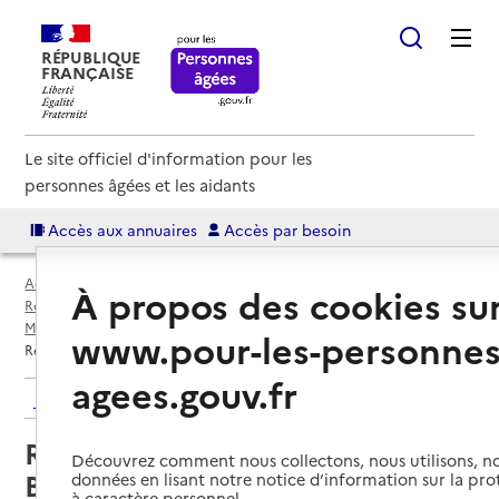
RÉPUBLIQUE
FRANÇAISE
Le site officiel d'information pour les
personnes âgées et les aidants
Accès aux annuaires
Accès par besoin
Accueil
Espace annuaire
Annuaire résidences autonomie
À propos des cookies su
Résidences autonomie par département
Métropole de Lyon (69M)
Vénissieux
www.pour-les-personnes
Résidence autonomie Ludovic Bonin
agees.gouv.fr
Retour aux résultats de l'annuaire
Résidence autonomie Ludovic
Découvrez comment nous collectons, nous utilisons, no
Bonin
données en lisant notre notice d’information sur la pr
à caractère personnel.