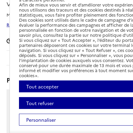
Vénissieux, METROPOLE DE LYON
Afin de mieux vous servir et d’améliorer votre expérienc
nous utilisons des traceurs et des cookies destinés à réal
Mis à jour le
09/04/2026
statistiques, vous faire profiter pleinement des fonction
Des cookies sont utilisés dans le cadre de campagne d
Rechercher les établissements autour de Vénissieux
évaluer la performance des campagnes et afficher de la
personnalisée en fonction de votre navigation et de vot
savoir plus, consultez la partie sur notre politique d'uti
Si vous cliquez sur « Tout Accepter », l’éditeur du porta
Signaler une erreur
partenaires déposeront ces cookies sur votre terminal l
navigation. Si vous cliquez sur « Tout Refuser », ces co
déposés. Si vous cliquez sur « Personnaliser », vous pou
Sommaire
l’implantation de cookies auxquels vous consentez. Vot
conservé pour une durée maximale de 13 mois et vous
informé et modifier vos préférences à tout moment sur
cookies ».
Présentation
Tout accepter
4 rue Prosper Alfaric
Tout refuser
69200 - Vénissieux
Voir itinéraire
Personnaliser
Téléphone :
04 78 70 29 94