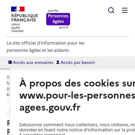
RÉPUBLIQUE
FRANÇAISE
Le site officiel d'information pour les
personnes âgées et les aidants
Accès aux annuaires
Accès par besoin
Accueil
Espace annuaire
Annuaire résidences autonomie
À propos des cookies su
Résidences autonomie par département
Métropole de Lyon (69M)
Vénissieux
www.pour-les-personnes
Résidence autonomie Henri Raynaud
agees.gouv.fr
Retour aux résultats de l'annuaire
Résidence autonomie Henri
Découvrez comment nous collectons, nous utilisons, no
Raynaud
données en lisant notre notice d’information sur la pr
à caractère personnel.