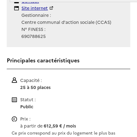
Contact
Contact
Site Internet
Site internet
Gestionnaire :
Centre communal d'action sociale (CCAS)
N° FINESS :
690788625
Principales caractéristiques
Capacité :
25 à 50 places
Statut :
Public
Prix :
à partir de
612,59 € / mois
Ce prix correspond au prix du logement le plus bas