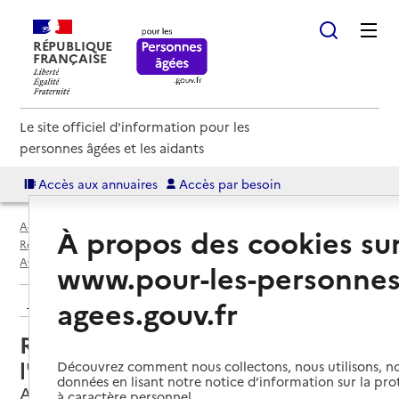
RÉPUBLIQUE
FRANÇAISE
Le site officiel d'information pour les
personnes âgées et les aidants
Accès aux annuaires
Accès par besoin
Accueil
Espace annuaire
Annuaire résidences autonomie
À propos des cookies su
Résidences autonomie par département
Manche (50)
Avranches
Résidence autonomie Cité de l'automne
www.pour-les-personnes
Retour aux résultats de l'annuaire
agees.gouv.fr
Résidence autonomie Cité de
l'automne
Découvrez comment nous collectons, nous utilisons, no
données en lisant notre notice d’information sur la pr
Avranches, MANCHE
à caractère personnel.