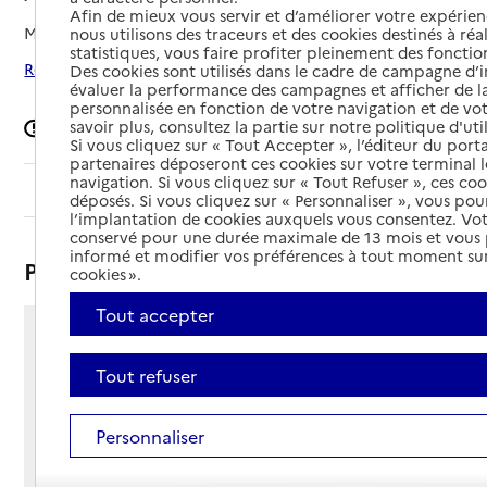
Afin de mieux vous servir et d’améliorer votre expérienc
Mis à jour le
08/09/2024
nous utilisons des traceurs et des cookies destinés à réal
statistiques, vous faire profiter pleinement des fonction
Rechercher les établissements autour de Avranches
Des cookies sont utilisés dans le cadre de campagne d
évaluer la performance des campagnes et afficher de la
personnalisée en fonction de votre navigation et de vot
savoir plus, consultez la partie sur notre politique d'uti
Signaler une erreur
Si vous cliquez sur « Tout Accepter », l’éditeur du porta
partenaires déposeront ces cookies sur votre terminal l
navigation. Si vous cliquez sur « Tout Refuser », ces co
Sommaire
déposés. Si vous cliquez sur « Personnaliser », vous pou
l’implantation de cookies auxquels vous consentez. Vot
conservé pour une durée maximale de 13 mois et vous
informé et modifier vos préférences à tout moment sur
Présentation
cookies ».
Tout accepter
Rue Division Leclerc
50300 - Avranches
Tout refuser
Voir itinéraire
Téléphone :
Personnaliser
02 33 58 05 76
Contact
Contact