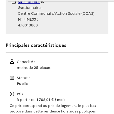
Site Internet
Site internet
Gestionnaire :
Centre Communal d'Action Sociale (CCAS)
N° FINESS :
470013863
Principales caractéristiques
Capacité :
moins de
25 places
Statut :
Public
Prix :
à partir de
1 708,01 € / mois
Ce prix correspond au prix du logement le plus bas
proposé dans cette résidence hors aides publiques