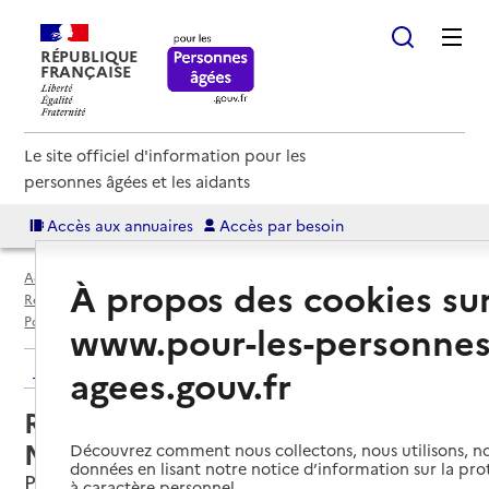
RÉPUBLIQUE
FRANÇAISE
Le site officiel d'information pour les
personnes âgées et les aidants
Accès aux annuaires
Accès par besoin
Accueil
Espace annuaire
Annuaire résidences autonomie
À propos des cookies su
Résidences autonomie par département
Lot-et-Garonne (47)
Pont-du-Casse
Résidence autonomie MARPA Les Mûriers
www.pour-les-personnes
Retour aux résultats de l'annuaire
agees.gouv.fr
Résidence autonomie MARPA Les
Mûriers
Découvrez comment nous collectons, nous utilisons, no
données en lisant notre notice d’information sur la pr
Pont-du-Casse, LOT-ET-GARONNE
à caractère personnel.