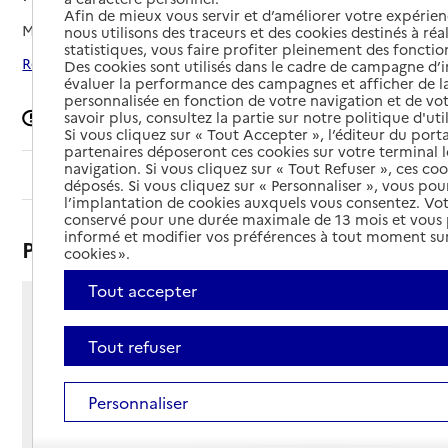
Afin de mieux vous servir et d’améliorer votre expérienc
Mis à jour le
09/06/2026
nous utilisons des traceurs et des cookies destinés à réal
statistiques, vous faire profiter pleinement des fonction
Rechercher les établissements autour de Pont-du-Casse
Des cookies sont utilisés dans le cadre de campagne d
évaluer la performance des campagnes et afficher de la
personnalisée en fonction de votre navigation et de vot
Signaler une erreur
savoir plus, consultez la partie sur notre politique d'uti
Si vous cliquez sur « Tout Accepter », l’éditeur du porta
partenaires déposeront ces cookies sur votre terminal l
navigation. Si vous cliquez sur « Tout Refuser », ces co
Sommaire
déposés. Si vous cliquez sur « Personnaliser », vous pou
l’implantation de cookies auxquels vous consentez. Vot
conservé pour une durée maximale de 13 mois et vous
informé et modifier vos préférences à tout moment sur
Présentation
cookies ».
Tout accepter
Rue des Pinsons
47480 - Pont-du-Casse
Tout refuser
Voir itinéraire
Téléphone :
Personnaliser
05 53 66 45 01
Contact
Contact