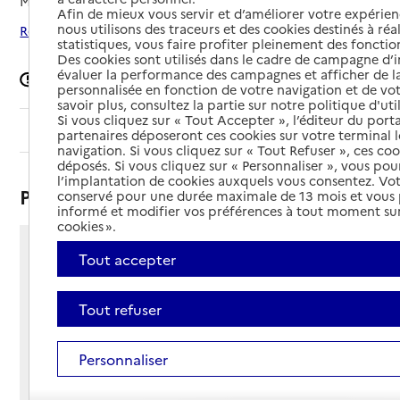
Mis à jour le
19/05/2025
Afin de mieux vous servir et d’améliorer votre expérienc
nous utilisons des traceurs et des cookies destinés à réal
Rechercher les établissements autour de Monclar
statistiques, vous faire profiter pleinement des fonction
Des cookies sont utilisés dans le cadre de campagne d
évaluer la performance des campagnes et afficher de la
Signaler une erreur
personnalisée en fonction de votre navigation et de vot
savoir plus, consultez la partie sur notre politique d'uti
Si vous cliquez sur « Tout Accepter », l’éditeur du porta
Sommaire
partenaires déposeront ces cookies sur votre terminal l
navigation. Si vous cliquez sur « Tout Refuser », ces co
déposés. Si vous cliquez sur « Personnaliser », vous pou
l’implantation de cookies auxquels vous consentez. Vot
Présentation
conservé pour une durée maximale de 13 mois et vous
informé et modifier vos préférences à tout moment sur
cookies ».
188 route de Calès
Tout accepter
47380 - Monclar
Voir itinéraire
Tout refuser
Téléphone :
05 53 41 80 69
Personnaliser
Contact
Contact
Site Internet
Site internet non renseigné