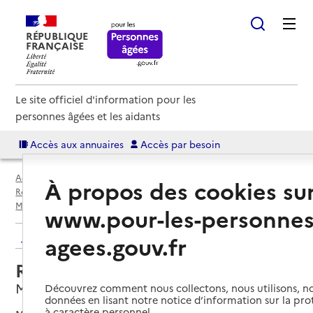
RÉPUBLIQUE
FRANÇAISE
Le site officiel d'information pour les
personnes âgées et les aidants
Accès aux annuaires
Accès par besoin
Accueil
Espace annuaire
Annuaire résidences autonomie
À propos des cookies su
Résidences autonomie par département
Lot-et-Garonne (47)
Monclar
Résidence autonomie Bellevue
www.pour-les-personnes
Retour aux résultats de l'annuaire
agees.gouv.fr
Résidence autonomie Bellevue
Monclar, LOT-ET-GARONNE
Découvrez comment nous collectons, nous utilisons, no
données en lisant notre notice d’information sur la pr
à caractère personnel.