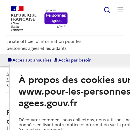
RÉPUBLIQUE
FRANÇAISE
Le site officiel d'information pour les
personnes âgées et les aidants
Accès aux annuaires
Accès par besoin
Accueil
Espace annuaire
Annuaire résidences autonomie
À propos des cookies su
Résidences autonomie par département
Lot (46)
Lauzès
Résidence autonomie MARPA du docteur Jubin
www.pour-les-personnes
Retour aux résultats de l'annuaire
agees.gouv.fr
Résidence autonomie MARPA du
docteur Jubin
Découvrez comment nous collectons, nous utilisons, no
données en lisant notre notice d’information sur la pr
Lauzès, LOT
à caractère personnel.