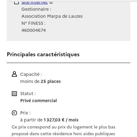
Site Internet
Site internet
Gestionnaire :
Association Marpa de Lauzes
N° FINESS :
460004674
Principales caractéristiques
Capacité :
moins de
25 places
Statut :
Privé commercial
Prix :
à partir de
1 327,03 € / mois
Ce prix correspond au prix du logement le plus bas
proposé dans cette résidence hors aides publiques