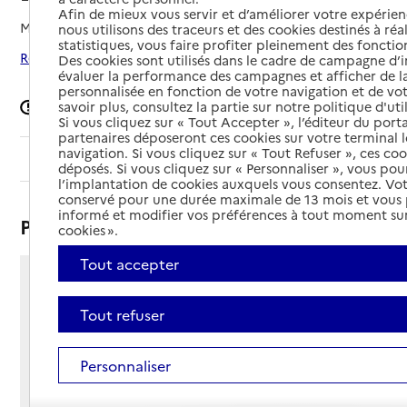
Afin de mieux vous servir et d’améliorer votre expérienc
Mis à jour le
25/06/2025
nous utilisons des traceurs et des cookies destinés à réal
statistiques, vous faire profiter pleinement des fonction
Rechercher les établissements autour de Lauzès
Des cookies sont utilisés dans le cadre de campagne d
évaluer la performance des campagnes et afficher de la
personnalisée en fonction de votre navigation et de vot
Signaler une erreur
savoir plus, consultez la partie sur notre politique d'uti
Si vous cliquez sur « Tout Accepter », l’éditeur du porta
partenaires déposeront ces cookies sur votre terminal l
navigation. Si vous cliquez sur « Tout Refuser », ces co
Sommaire
déposés. Si vous cliquez sur « Personnaliser », vous pou
l’implantation de cookies auxquels vous consentez. Vot
conservé pour une durée maximale de 13 mois et vous
informé et modifier vos préférences à tout moment sur
Présentation
cookies ».
Tout accepter
Rue du Mas Del Four Bas
46360 - Lauzès
Tout refuser
Voir itinéraire
Téléphone :
Personnaliser
05 65 24 20 60
Contact
Contact