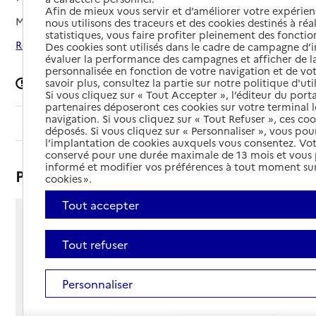
Afin de mieux vous servir et d’améliorer votre expérienc
Mis à jour le
16/04/2025
nous utilisons des traceurs et des cookies destinés à réal
statistiques, vous faire profiter pleinement des fonction
Rechercher les établissements autour de Préfailles
Des cookies sont utilisés dans le cadre de campagne d
évaluer la performance des campagnes et afficher de la
personnalisée en fonction de votre navigation et de vot
Signaler une erreur
savoir plus, consultez la partie sur notre politique d'uti
Si vous cliquez sur « Tout Accepter », l’éditeur du porta
partenaires déposeront ces cookies sur votre terminal l
navigation. Si vous cliquez sur « Tout Refuser », ces co
Sommaire
déposés. Si vous cliquez sur « Personnaliser », vous pou
l’implantation de cookies auxquels vous consentez. Vot
conservé pour une durée maximale de 13 mois et vous
informé et modifier vos préférences à tout moment sur
Présentation
cookies ».
Tout accepter
Rue Sainte-Anne
44770 - Préfailles
Tout refuser
Voir itinéraire
Téléphone :
Personnaliser
02 51 74 94 71
Contact
Contact