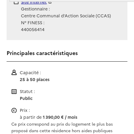
Site Internet
Site internet
Gestionnaire :
Centre Communal d'Action Sociale (CCAS)
N° FINESS :
440056414
Principales caractéristiques
Capacité :
25 à 50 places
Statut :
Public
Prix :
à partir de
1 390,00 € / mois
Ce prix correspond au prix du logement le plus bas
proposé dans cette résidence hors aides publiques