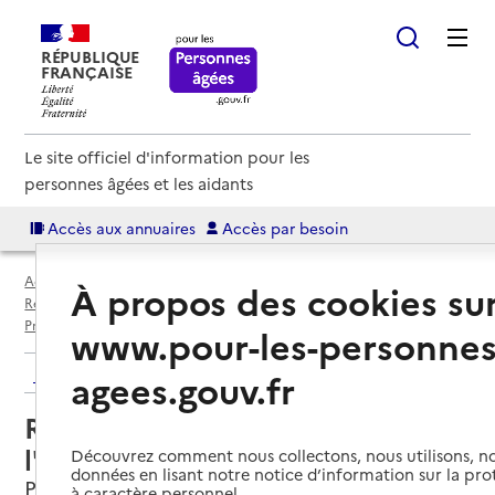
RÉPUBLIQUE
FRANÇAISE
Le site officiel d'information pour les
personnes âgées et les aidants
Accès aux annuaires
Accès par besoin
Accueil
Espace annuaire
Annuaire résidences autonomie
À propos des cookies su
Résidences autonomie par département
Loire-Atlantique (44)
Préfailles
Résidence autonomie MARPA de l'Estran
www.pour-les-personnes
Retour aux résultats de l'annuaire
agees.gouv.fr
Résidence autonomie MARPA de
l'Estran
Découvrez comment nous collectons, nous utilisons, no
données en lisant notre notice d’information sur la pr
Préfailles, LOIRE-ATLANTIQUE
à caractère personnel.