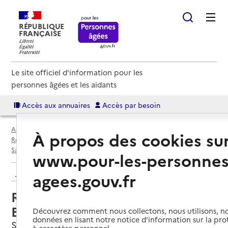
RÉPUBLIQUE
FRANÇAISE
Le site officiel d'information pour les
personnes âgées et les aidants
Accès aux annuaires
Accès par besoin
Accueil
Espace annuaire
Annuaire résidences autonomie
À propos des cookies su
Résidences autonomie par département
Indre-et-Loire (37)
Saint-Cyr-sur-Loire
Résidence autonomie Fosses Boissées
www.pour-les-personnes
Retour aux résultats de l'annuaire
agees.gouv.fr
Résidence autonomie Fosses
Boissées
Découvrez comment nous collectons, nous utilisons, no
données en lisant notre notice d’information sur la pr
Saint-Cyr-sur-Loire, INDRE-ET-LOIRE