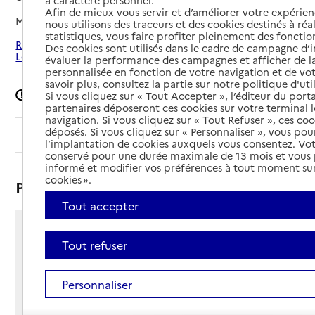
à caractère personnel.
Afin de mieux vous servir et d’améliorer votre expérienc
Mis à jour le
21/04/2026
nous utilisons des traceurs et des cookies destinés à réal
statistiques, vous faire profiter pleinement des fonction
Rechercher les établissements autour de Saint-Cyr-sur-
Des cookies sont utilisés dans le cadre de campagne d
Loire
évaluer la performance des campagnes et afficher de la
personnalisée en fonction de votre navigation et de vot
savoir plus, consultez la partie sur notre politique d'uti
Signaler une erreur
Si vous cliquez sur « Tout Accepter », l’éditeur du porta
partenaires déposeront ces cookies sur votre terminal l
navigation. Si vous cliquez sur « Tout Refuser », ces co
déposés. Si vous cliquez sur « Personnaliser », vous pou
Sommaire
l’implantation de cookies auxquels vous consentez. Vot
conservé pour une durée maximale de 13 mois et vous
informé et modifier vos préférences à tout moment sur
cookies ».
Présentation
Tout accepter
23 rue du capitaine Lepage
Tout refuser
37540 - Saint-Cyr-sur-Loire
Voir itinéraire
Téléphone :
Personnaliser
02 47 51 30 86
Contact