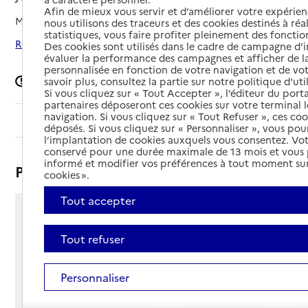
Afin de mieux vous servir et d’améliorer votre expérienc
Mis à jour le
19/11/2024
nous utilisons des traceurs et des cookies destinés à réal
statistiques, vous faire profiter pleinement des fonction
Rechercher les établissements autour de Joué-lès-Tours
Des cookies sont utilisés dans le cadre de campagne d
évaluer la performance des campagnes et afficher de la
personnalisée en fonction de votre navigation et de vot
Signaler une erreur
savoir plus, consultez la partie sur notre politique d'uti
Si vous cliquez sur « Tout Accepter », l’éditeur du porta
partenaires déposeront ces cookies sur votre terminal l
navigation. Si vous cliquez sur « Tout Refuser », ces co
Sommaire
déposés. Si vous cliquez sur « Personnaliser », vous pou
l’implantation de cookies auxquels vous consentez. Vot
conservé pour une durée maximale de 13 mois et vous
informé et modifier vos préférences à tout moment sur
Présentation
cookies ».
Tout accepter
10 rue James Pradier
37300 - Joué-lès-Tours
Tout refuser
Voir itinéraire
Téléphone :
Personnaliser
02 47 78 45 20
Contact
Contact