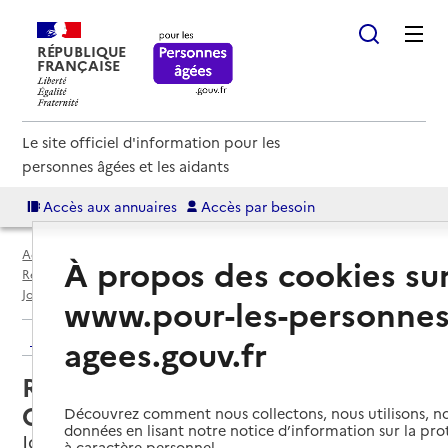
RÉPUBLIQUE
FRANÇAISE
Le site officiel d'information pour les
personnes âgées et les aidants
Accès aux annuaires
Accès par besoin
Accueil
Espace annuaire
Annuaire résidences autonomie
À propos des cookies su
Résidences autonomie par département
Indre-et-Loire (37)
Joué-lès-Tours
Résidence autonomie Michel Colomb
www.pour-les-personnes
Retour aux résultats de l'annuaire
agees.gouv.fr
Résidence autonomie Michel
Colomb
Découvrez comment nous collectons, nous utilisons, no
données en lisant notre notice d’information sur la pr
Joué-lès-Tours, INDRE-ET-LOIRE
à caractère personnel.