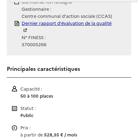
Site Internet
Site internet non renseigné
Gestionnaire :
Centre communal d'action sociale (CCAS)
Rapport HAS
Dernier rapport d'évaluation de la qualité
N° FINESS :
370005266
Principales caractéristiques
Capacité :
50 à 100 places
Statut :
Public
Prix :
à partir de
528,35 € / mois