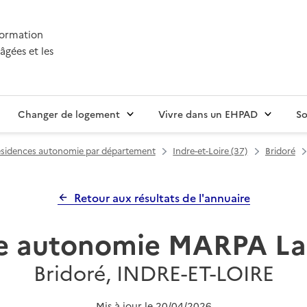
nformation
âgées et les
Changer de logement
Vivre dans un EHPAD
So
sidences autonomie par département
Indre-et-Loire (37)
Bridoré
Retour aux résultats de l'annuaire
e autonomie MARPA La g
Bridoré, INDRE-ET-LOIRE
Mis à jour le
20/04/2026