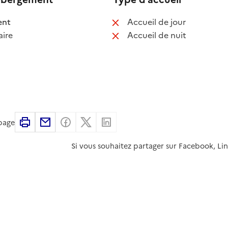
 disponible
: non disponib
ent
Accueil de jour
 non disponible
: non disponib
ire
Accueil de nuit
Imprimer
Partager par email
Partager sur Facebook
Partager sur X
Partager sur Linkedin
 page
Si vous souhaitez partager sur Facebook, Li