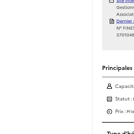
Site Int
Site int
Gestionn
Associat
Rapport
Dernier 
N° FINES
370104
Principales
Capacité
Statut :
Prix :
Pri
Type d’h