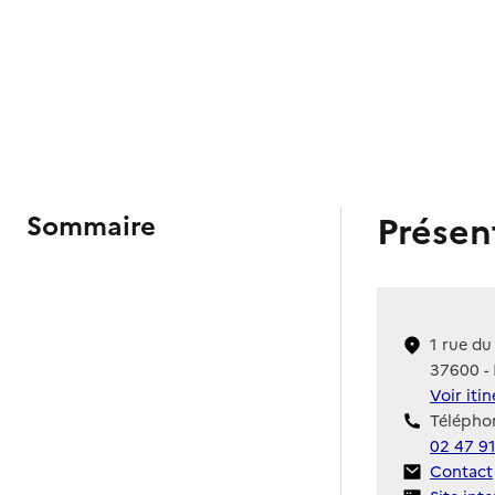
Présen
Sommaire
1 rue du
37600 - 
Voir iti
Téléphon
02 47 91
Contact
Contact