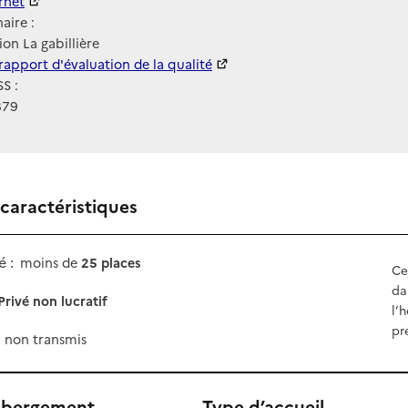
ernet
ernet
aire :
ion La gabillière
 HAS
rapport d'évaluation de la qualité
S :
879
 caractéristiques
 :
moins de
25 places
Ce
da
Privé non lucratif
l’
pr
x non transmis
ébergement
Type d’accueil