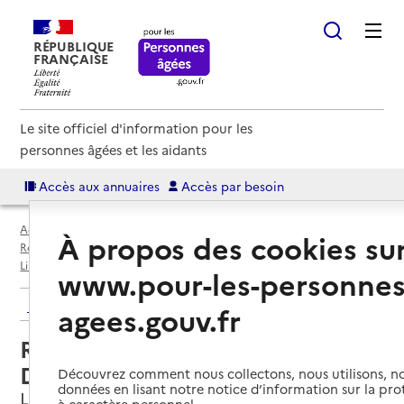
RÉPUBLIQUE
FRANÇAISE
Le site officiel d'information pour les
personnes âgées et les aidants
Accès aux annuaires
Accès par besoin
Accueil
Espace annuaire
Annuaire résidences autonomie
À propos des cookies su
Résidences autonomie par département
Haute-Vienne (87)
Limoges
Résidence autonomie Émile Durkheim
www.pour-les-personnes
Retour aux résultats de l'annuaire
agees.gouv.fr
Résidence autonomie Émile
Durkheim
Découvrez comment nous collectons, nous utilisons, no
données en lisant notre notice d’information sur la pr
Limoges, HAUTE-VIENNE