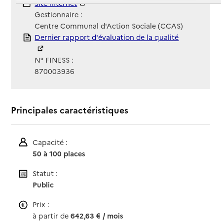
Site Internet
Site internet
Gestionnaire :
Centre Communal d'Action Sociale (CCAS)
Rapport HAS
Dernier rapport d'évaluation de la qualité
N° FINESS :
870003936
Principales caractéristiques
Capacité :
50 à 100 places
Statut :
Public
Prix :
à partir de
642,63 € / mois