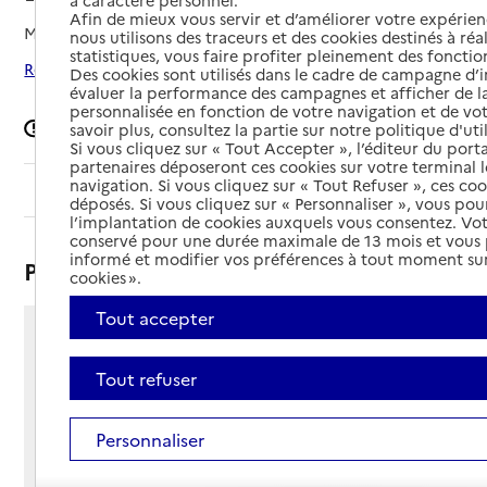
à caractère personnel.
Afin de mieux vous servir et d’améliorer votre expérienc
Mis à jour le
02/04/2026
nous utilisons des traceurs et des cookies destinés à réal
statistiques, vous faire profiter pleinement des fonction
Rechercher les établissements autour de Limoges
Des cookies sont utilisés dans le cadre de campagne d
évaluer la performance des campagnes et afficher de la
personnalisée en fonction de votre navigation et de vot
Signaler une erreur
savoir plus, consultez la partie sur notre politique d'uti
Si vous cliquez sur « Tout Accepter », l’éditeur du porta
partenaires déposeront ces cookies sur votre terminal l
navigation. Si vous cliquez sur « Tout Refuser », ces co
Sommaire
déposés. Si vous cliquez sur « Personnaliser », vous pou
l’implantation de cookies auxquels vous consentez. Vot
conservé pour une durée maximale de 13 mois et vous
informé et modifier vos préférences à tout moment sur
Présentation
cookies ».
Tout accepter
19 rue Émile Durkheim
87000 - Limoges
Tout refuser
Voir itinéraire
Téléphone :
Personnaliser
05 55 01 28 24
Contact
Contact