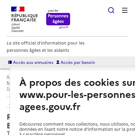
RÉPUBLIQUE
FRANÇAISE
Le site officiel d'information pour les
personnes âgées et les aidants
Accès aux annuaires
Accès par besoin
Accueil
Espace annuaire
Annuaire résidences autonomie
À propos des cookies su
Résidences autonomie par département
Haute-Garonne (31)
Toulouse
Résidence autonomie Les Buissonnets
www.pour-les-personnes
Retour aux résultats de l'annuaire
agees.gouv.fr
Résidence autonomie Les
Buissonnets
Découvrez comment nous collectons, nous utilisons, no
données en lisant notre notice d’information sur la pr
Toulouse, HAUTE-GARONNE
à caractère personnel.