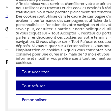
Afin de mieux vous servir et d’améliorer votre expérienc
Mis à jour le
13/02/2025
nous utilisons des traceurs et des cookies destinés à réal
statistiques, vous faire profiter pleinement des fonction
Rechercher les établissements autour de Toulouse
Des cookies sont utilisés dans le cadre de campagne d
évaluer la performance des campagnes et afficher de la
personnalisée en fonction de votre navigation et de vot
savoir plus, consultez la partie sur notre politique d'uti
Signaler une erreur
Si vous cliquez sur « Tout Accepter », l’éditeur du porta
partenaires déposeront ces cookies sur votre terminal l
navigation. Si vous cliquez sur « Tout Refuser », ces co
Sommaire
déposés. Si vous cliquez sur « Personnaliser », vous pou
l’implantation de cookies auxquels vous consentez. Vot
conservé pour une durée maximale de 13 mois et vous
informé et modifier vos préférences à tout moment sur
Présentation
cookies ».
Tout accepter
366 route de Launaguet
31000 - Toulouse
Tout refuser
Voir itinéraire
Téléphone :
Personnaliser
05 67 63 19 53
Contact
Contact