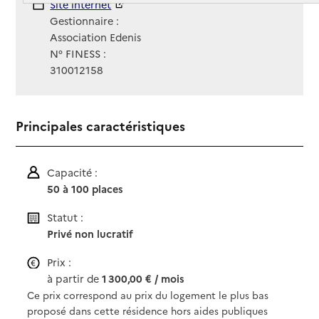
Site Internet
Site internet
Gestionnaire :
Association Edenis
N° FINESS :
310012158
Principales caractéristiques
Capacité :
50 à 100 places
Statut :
Privé non lucratif
Prix :
à partir de
1 300,00 € / mois
Ce prix correspond au prix du logement le plus bas
proposé dans cette résidence hors aides publiques