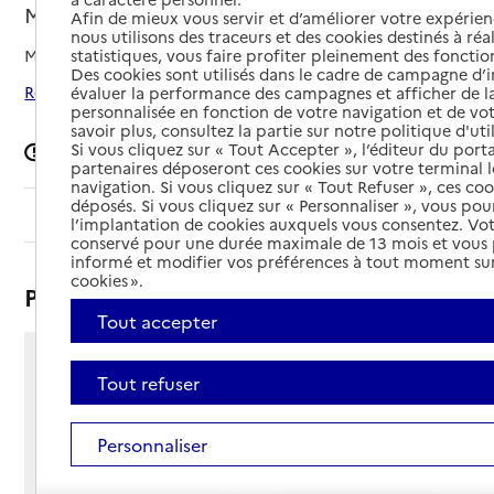
Mulhouse, HAUT-RHIN
Afin de mieux vous servir et d’améliorer votre expérienc
nous utilisons des traceurs et des cookies destinés à réal
Mis à jour le
08/09/2024
statistiques, vous faire profiter pleinement des fonction
Des cookies sont utilisés dans le cadre de campagne d
Rechercher les établissements autour de Mulhouse
évaluer la performance des campagnes et afficher de la
personnalisée en fonction de votre navigation et de vot
savoir plus, consultez la partie sur notre politique d'uti
Si vous cliquez sur « Tout Accepter », l’éditeur du porta
Signaler une erreur
partenaires déposeront ces cookies sur votre terminal l
navigation. Si vous cliquez sur « Tout Refuser », ces co
déposés. Si vous cliquez sur « Personnaliser », vous pou
Sommaire
l’implantation de cookies auxquels vous consentez. Vot
conservé pour une durée maximale de 13 mois et vous
informé et modifier vos préférences à tout moment sur
cookies ».
Présentation
Tout accepter
14 rue de Bollwiller
Tout refuser
68200 - Mulhouse
Voir itinéraire
Personnaliser
Téléphone :
03 89 42 65 17