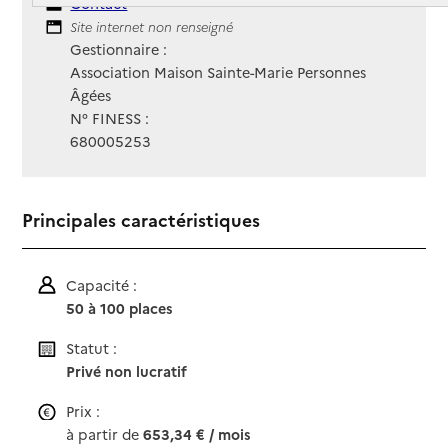
Contact
Contact
Site Internet
Site internet non renseigné
Gestionnaire :
Association Maison Sainte-Marie Personnes
Âgées
N° FINESS :
680005253
Principales caractéristiques
Capacité :
50 à 100 places
Statut :
Privé non lucratif
Prix :
à partir de
653,34 € / mois