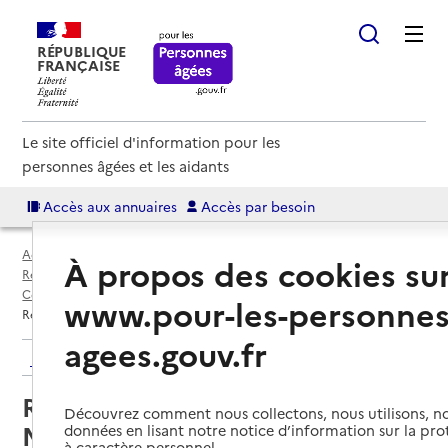
RÉPUBLIQUE
FRANÇAISE
Le site officiel d'information pour les
personnes âgées et les aidants
Accès aux annuaires
Accès par besoin
Accueil
Espace annuaire
Annuaire résidences autonomie
À propos des cookies su
Résidences autonomie par département
Collectivité européenne d'Alsace (6AE)
Mulhouse
www.pour-les-personnes
Résidence autonomie Sainte-Marie II
agees.gouv.fr
Retour aux résultats de l'annuaire
Résidence autonomie Sainte-
Découvrez comment nous collectons, nous utilisons, no
Marie II
données en lisant notre notice d’information sur la pr
à caractère personnel.