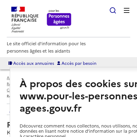
RÉPUBLIQUE
FRANÇAISE
Le site officiel d'information pour les
personnes âgées et les aidants
Accès aux annuaires
Accès par besoin
Accueil
Espace annuaire
Annuaire résidences autonomie
À propos des cookies su
Résidences autonomie par département
Collectivité européenne d'Alsace (6AE)
Kingersheim
www.pour-les-personnes
Résidence autonomie Les Dahlias
agees.gouv.fr
Retour aux résultats de l'annuaire
Résidence autonomie Les Dahlias
Découvrez comment nous collectons, nous utilisons, no
données en lisant notre notice d’information sur la pr
Kingersheim, HAUT-RHIN
à caractère personnel.