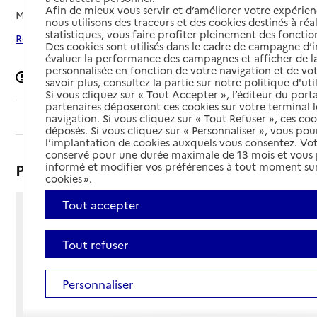
Afin de mieux vous servir et d’améliorer votre expérienc
Mis à jour le
08/09/2024
nous utilisons des traceurs et des cookies destinés à réal
statistiques, vous faire profiter pleinement des fonction
Rechercher les établissements autour de Kingersheim
Des cookies sont utilisés dans le cadre de campagne d
évaluer la performance des campagnes et afficher de la
personnalisée en fonction de votre navigation et de vot
Signaler une erreur
savoir plus, consultez la partie sur notre politique d'uti
Si vous cliquez sur « Tout Accepter », l’éditeur du porta
partenaires déposeront ces cookies sur votre terminal l
Sommaire
navigation. Si vous cliquez sur « Tout Refuser », ces co
déposés. Si vous cliquez sur « Personnaliser », vous pou
l’implantation de cookies auxquels vous consentez. Vot
conservé pour une durée maximale de 13 mois et vous
Présentation
informé et modifier vos préférences à tout moment sur
cookies ».
Tout accepter
85 rue Claude Debussy
68260 - Kingersheim
Tout refuser
Voir itinéraire
Téléphone :
03 89 53 89 86
Personnaliser
Contact
Contact
Site Internet
Site internet