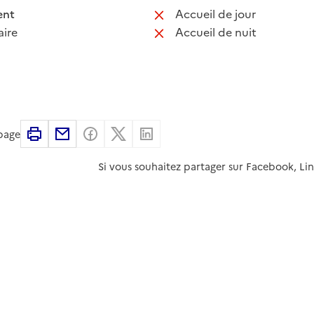
 disponible
: non disponib
ent
Accueil de jour
 non disponible
: non disponib
ire
Accueil de nuit
Imprimer
Partager par email
Partager sur Facebook
Partager sur X
Partager sur Linkedin
 page
Si vous souhaitez partager sur Facebook, Li