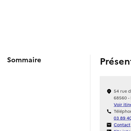
Présen
Sommaire
54 rue d
68560 - 
Voir iti
Téléphon
03 89 4
Contact
Contact