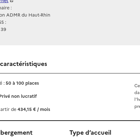
ernet
ernet
aire :
ion ADMR du Haut-Rhin
S :
139
 caractéristiques
 :
50 à 100 places
Ce
da
Privé non lucratif
l’
pr
artir de
434,15 € / mois
ébergement
Type d’accueil