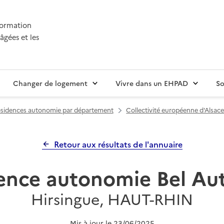
nformation
âgées et les
Changer de logement
Vivre dans un EHPAD
So
sidences autonomie par département
Collectivité européenne d'Alsace
Retour aux résultats de l'annuaire
ence autonomie Bel A
Hirsingue, HAUT-RHIN
Mis à jour le
23/06/2025