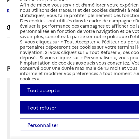
Mis à jour le
07/05/2025
Afin de mieux vous servir et d’améliorer votre expérienc
nous utilisons des traceurs et des cookies destinés à réal
Rechercher les établissements autour de Léognan
statistiques, vous faire profiter pleinement des fonction
Des cookies sont utilisés dans le cadre de campagne d
évaluer la performance des campagnes et afficher de la
Signaler une erreur
personnalisée en fonction de votre navigation et de vot
savoir plus, consultez la partie sur notre politique d'uti
Si vous cliquez sur « Tout Accepter », l’éditeur du porta
Sommaire
partenaires déposeront ces cookies sur votre terminal l
navigation. Si vous cliquez sur « Tout Refuser », ces co
déposés. Si vous cliquez sur « Personnaliser », vous pou
l’implantation de cookies auxquels vous consentez. Vot
Présentation
conservé pour une durée maximale de 13 mois et vous
informé et modifier vos préférences à tout moment sur
cookies ».
1 rue du Docteur Bordenave
Tout accepter
33850 - Léognan
Voir itinéraire
Tout refuser
Téléphone :
06 10 75 28 09
Personnaliser
Contact
Contact
Site Internet
Site internet