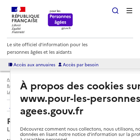
RÉPUBLIQUE
FRANÇAISE
Le site officiel d'information pour les
personnes âgées et les aidants
Accès aux annuaires
Accès par besoin
Accueil
Espace annuaire
Annuaire résidences autonomie
À propos des cookies su
Résidences autonomie par département
Gironde (33)
Léognan
Résidence autonomie de Lignac
www.pour-les-personnes
Retour aux résultats de l'annuaire
agees.gouv.fr
Résidence autonomie de Lignac
Léognan, GIRONDE
Découvrez comment nous collectons, nous utilisons, no
données en lisant notre notice d’information sur la pr
à caractère personnel.