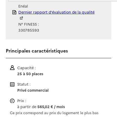
Gestionnaire :
Enéal
Rapport HAS
Dernier rapport d'évaluation de la qualité
N° FINESS :
330785593
Principales caractéristiques
Capacité :
25 à 50 places
Statut :
Privé commercial
Prix :
à partir de
565,02 € / mois
Ce prix correspond au prix du logement le plus bas