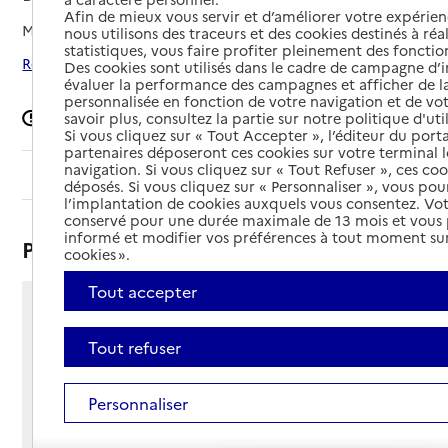
Afin de mieux vous servir et d’améliorer votre expérienc
Mis à jour le
18/12/2025
nous utilisons des traceurs et des cookies destinés à réal
statistiques, vous faire profiter pleinement des fonction
Rechercher les établissements autour de Bordeaux
Des cookies sont utilisés dans le cadre de campagne d
évaluer la performance des campagnes et afficher de la
personnalisée en fonction de votre navigation et de vot
Signaler une erreur
savoir plus, consultez la partie sur notre politique d'uti
Si vous cliquez sur « Tout Accepter », l’éditeur du porta
partenaires déposeront ces cookies sur votre terminal l
navigation. Si vous cliquez sur « Tout Refuser », ces co
Sommaire
déposés. Si vous cliquez sur « Personnaliser », vous pou
l’implantation de cookies auxquels vous consentez. Vot
conservé pour une durée maximale de 13 mois et vous
informé et modifier vos préférences à tout moment sur
Présentation
cookies ».
Tout accepter
80 rue Charles Chaumet
33000 - Bordeaux
Tout refuser
Voir itinéraire
Téléphone :
Personnaliser
05 56 02 21 86
Contact
Contact