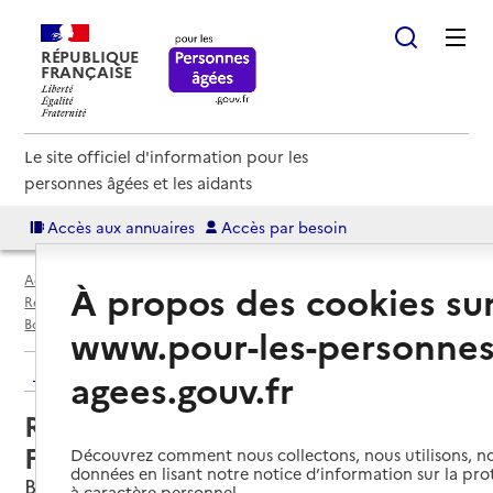
RÉPUBLIQUE
FRANÇAISE
Le site officiel d'information pour les
personnes âgées et les aidants
Accès aux annuaires
Accès par besoin
Accueil
Espace annuaire
Annuaire résidences autonomie
À propos des cookies su
Résidences autonomie par département
Gironde (33)
Bordeaux
Résidence autonomie Armand Faulat
www.pour-les-personnes
Retour aux résultats de l'annuaire
agees.gouv.fr
Résidence autonomie Armand
Faulat
Découvrez comment nous collectons, nous utilisons, no
données en lisant notre notice d’information sur la pr
Bordeaux, GIRONDE
à caractère personnel.