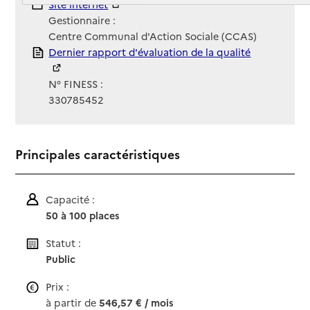
Site Internet
Site internet
Gestionnaire :
Centre Communal d'Action Sociale (CCAS)
Rapport HAS
Dernier rapport d'évaluation de la qualité
N° FINESS :
330785452
Principales caractéristiques
Capacité :
50 à 100 places
Statut :
Public
Prix :
à partir de
546,57 € / mois