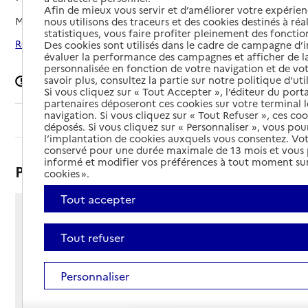
Afin de mieux vous servir et d’améliorer votre expérienc
Mis à jour le
09/03/2026
nous utilisons des traceurs et des cookies destinés à réal
statistiques, vous faire profiter pleinement des fonction
Rechercher les établissements autour de Marguerittes
Des cookies sont utilisés dans le cadre de campagne d
évaluer la performance des campagnes et afficher de la
personnalisée en fonction de votre navigation et de vot
savoir plus, consultez la partie sur notre politique d'uti
Signaler une erreur
Si vous cliquez sur « Tout Accepter », l’éditeur du porta
partenaires déposeront ces cookies sur votre terminal l
navigation. Si vous cliquez sur « Tout Refuser », ces co
Sommaire
déposés. Si vous cliquez sur « Personnaliser », vous pou
l’implantation de cookies auxquels vous consentez. Vot
conservé pour une durée maximale de 13 mois et vous
informé et modifier vos préférences à tout moment sur
Présentation
cookies ».
Tout accepter
14 rue Gustave de Chanaleilles
30320 - Marguerittes
Tout refuser
Voir itinéraire
Téléphone :
Personnaliser
04 66 75 00 56
Contact
Contact