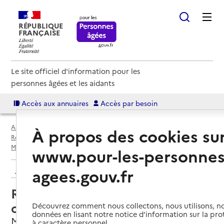
RÉPUBLIQUE
FRANÇAISE
Le site officiel d'information pour les
personnes âgées et les aidants
Accès aux annuaires
Accès par besoin
Accueil
Espace annuaire
Annuaire résidences autonomie
À propos des cookies su
Résidences autonomie par département
Gard (30)
Marguerittes
Résidence autonomie Le colombier
www.pour-les-personnes
Retour aux résultats de l'annuaire
agees.gouv.fr
Résidence autonomie Le
colombier
Découvrez comment nous collectons, nous utilisons, no
données en lisant notre notice d’information sur la pr
Marguerittes, GARD
à caractère personnel.