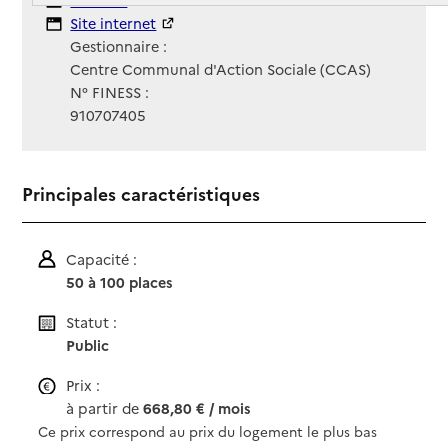
Contact
Site Internet
Site internet
Gestionnaire :
Centre Communal d'Action Sociale (CCAS)
N° FINESS :
910707405
Principales caractéristiques
Capacité :
50 à 100 places
Statut :
Public
Prix :
à partir de
668,80 € / mois
Ce prix correspond au prix du logement le plus bas