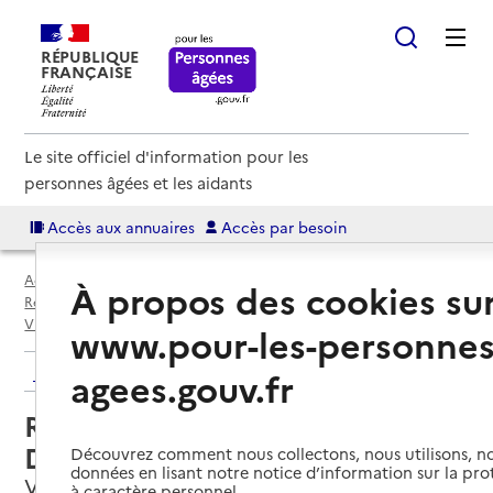
RÉPUBLIQUE
FRANÇAISE
Le site officiel d'information pour les
personnes âgées et les aidants
Accès aux annuaires
Accès par besoin
Accueil
Espace annuaire
Annuaire résidences autonomie
À propos des cookies su
Résidences autonomie par département
Essonne (91)
Villebon-sur-Yvette
Résidence autonomie Alphonse Daudet
www.pour-les-personnes
Retour aux résultats de l'annuaire
agees.gouv.fr
Résidence autonomie Alphonse
Daudet
Découvrez comment nous collectons, nous utilisons, no
données en lisant notre notice d’information sur la pr
Villebon-sur-Yvette, ESSONNE
à caractère personnel.