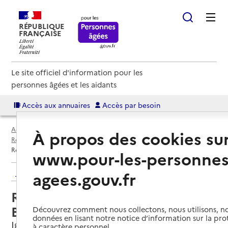
RÉPUBLIQUE
FRANÇAISE
Le site officiel d'information pour les
personnes âgées et les aidants
Accès aux annuaires
Accès par besoin
Accueil
Espace annuaire
Annuaire résidences autonomie
À propos des cookies su
Résidences autonomie par département
Essonne (91)
Igny
Résidence autonomie Les Belleaunes
www.pour-les-personnes
Retour aux résultats de l'annuaire
agees.gouv.fr
Résidence autonomie Les
Belleaunes
Découvrez comment nous collectons, nous utilisons, no
données en lisant notre notice d’information sur la pr
Igny, ESSONNE
à caractère personnel.