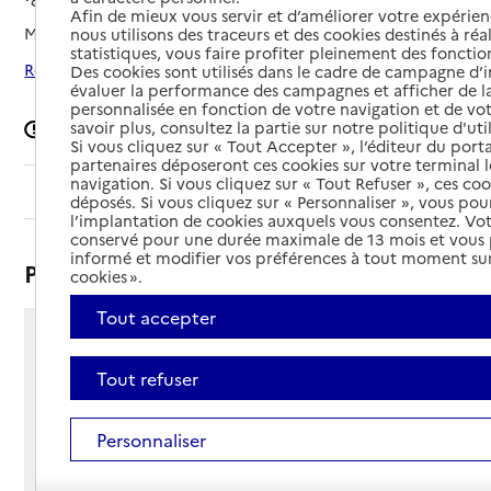
Afin de mieux vous servir et d’améliorer votre expérienc
Mis à jour le
08/09/2024
nous utilisons des traceurs et des cookies destinés à réal
statistiques, vous faire profiter pleinement des fonction
Rechercher les établissements autour de Igny
Des cookies sont utilisés dans le cadre de campagne d
évaluer la performance des campagnes et afficher de la
personnalisée en fonction de votre navigation et de vot
savoir plus, consultez la partie sur notre politique d'uti
Signaler une erreur
Si vous cliquez sur « Tout Accepter », l’éditeur du porta
partenaires déposeront ces cookies sur votre terminal l
navigation. Si vous cliquez sur « Tout Refuser », ces co
Sommaire
déposés. Si vous cliquez sur « Personnaliser », vous pou
l’implantation de cookies auxquels vous consentez. Vot
conservé pour une durée maximale de 13 mois et vous
informé et modifier vos préférences à tout moment sur
Présentation
cookies ».
Tout accepter
4 rue Ambroise Croizat
91430 - Igny
Tout refuser
Voir itinéraire
Téléphone :
Personnaliser
01 69 33 22 12
Contact
Contact