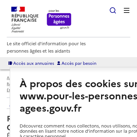
RÉPUBLIQUE
FRANÇAISE
Le site officiel d'information pour les
personnes âgées et les aidants
Accès aux annuaires
Accès par besoin
Accueil
Espace annuaire
Annuaire résidences autonomie
À propos des cookies su
Résidences autonomie par département
Essonne (91)
Étampes
Résidence autonomie Clairefontaine
www.pour-les-personnes
Retour aux résultats de l'annuaire
agees.gouv.fr
Résidence autonomie
Clairefontaine
Découvrez comment nous collectons, nous utilisons, no
données en lisant notre notice d’information sur la pr
Étampes, ESSONNE
à caractère personnel.