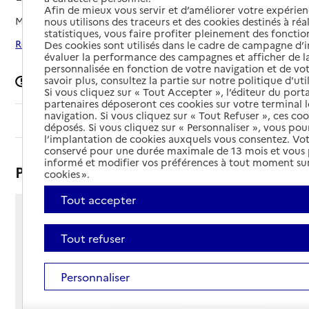
Afin de mieux vous servir et d’améliorer votre expérienc
Mis à jour le
08/09/2024
nous utilisons des traceurs et des cookies destinés à réal
statistiques, vous faire profiter pleinement des fonction
Rechercher les établissements autour de Étampes
Des cookies sont utilisés dans le cadre de campagne d
évaluer la performance des campagnes et afficher de la
personnalisée en fonction de votre navigation et de vot
savoir plus, consultez la partie sur notre politique d'uti
Signaler une erreur
Si vous cliquez sur « Tout Accepter », l’éditeur du porta
partenaires déposeront ces cookies sur votre terminal l
navigation. Si vous cliquez sur « Tout Refuser », ces co
Sommaire
déposés. Si vous cliquez sur « Personnaliser », vous pou
l’implantation de cookies auxquels vous consentez. Vot
conservé pour une durée maximale de 13 mois et vous
informé et modifier vos préférences à tout moment sur
Présentation
cookies ».
Tout accepter
19 promenade des Prés
91150 - Étampes
Tout refuser
Voir itinéraire
Téléphone :
Personnaliser
01 64 94 32 29
Contact
Contact