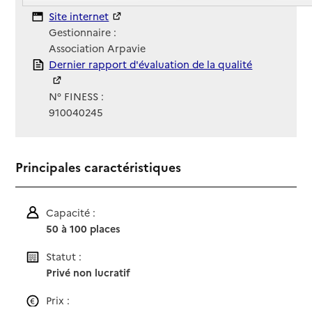
Contact
Site Internet
Site internet
Gestionnaire :
Association Arpavie
Rapport HAS
Dernier rapport d'évaluation de la qualité
N° FINESS :
910040245
Principales caractéristiques
Capacité :
50 à 100 places
Statut :
Privé non lucratif
Prix :