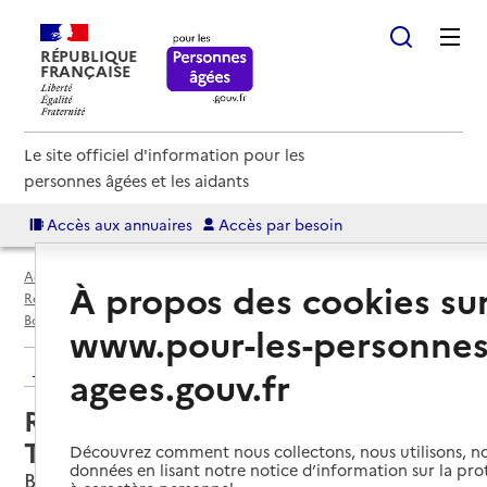
RÉPUBLIQUE
FRANÇAISE
Le site officiel d'information pour les
personnes âgées et les aidants
Accès aux annuaires
Accès par besoin
Accueil
Espace annuaire
Annuaire résidences autonomie
À propos des cookies su
Résidences autonomie par département
Essonne (91)
Boussy-Saint-Antoine
Résidence autonomie Saint-Thibault
www.pour-les-personnes
Retour aux résultats de l'annuaire
agees.gouv.fr
Résidence autonomie Saint-
Thibault
Découvrez comment nous collectons, nous utilisons, no
données en lisant notre notice d’information sur la pr
Boussy-Saint-Antoine, ESSONNE