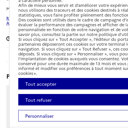
à caractère personnel.
Afin de mieux vous servir et d’améliorer votre expérienc
Mis à jour le
20/03/2026
nous utilisons des traceurs et des cookies destinés à réal
statistiques, vous faire profiter pleinement des fonction
Rechercher les établissements autour de Boussy-Saint-
Des cookies sont utilisés dans le cadre de campagne d
Antoine
évaluer la performance des campagnes et afficher de la
personnalisée en fonction de votre navigation et de vot
savoir plus, consultez la partie sur notre politique d'uti
Signaler une erreur
Si vous cliquez sur « Tout Accepter », l’éditeur du porta
partenaires déposeront ces cookies sur votre terminal l
navigation. Si vous cliquez sur « Tout Refuser », ces co
déposés. Si vous cliquez sur « Personnaliser », vous pou
Sommaire
l’implantation de cookies auxquels vous consentez. Vot
conservé pour une durée maximale de 13 mois et vous
informé et modifier vos préférences à tout moment sur
cookies ».
Présentation
Tout accepter
Esplanade de la Ferme
Tout refuser
91800 - Boussy-Saint-Antoine
Voir itinéraire
Téléphone :
Personnaliser
01 81 86 10 22
Contact