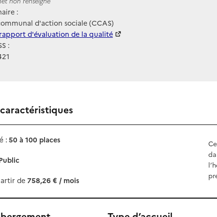
ernet
rnet non renseigné
aire :
communal d'action sociale (CCAS)
 HAS
rapport d'évaluation de la qualité
S :
421
 caractéristiques
 :
50 à 100 places
Ce
da
Public
l’
pr
artir de
758,26 € / mois
ébergement
Type d’accueil