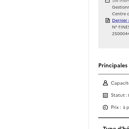
Site Int
Site inte
Gestionn
Centre 
Rapport
Dernier 
N° FINES
250004
Principales
Capacité
Statut :
Prix :
à p
Type d’h