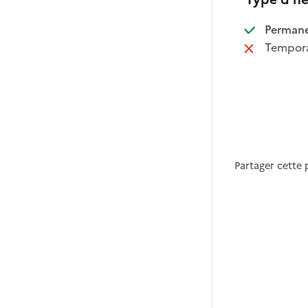
:
Perman
:
Tempora
Partager cette