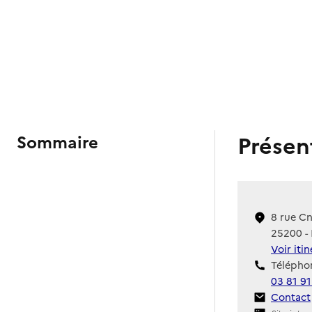
Présen
Sommaire
8 rue Cn
25200 -
Voir iti
Téléphon
03 81 91
Contact
Contact