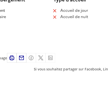
 disponible
: non disponib
ent
Accueil de jour
 non disponible
: non disponib
ire
Accueil de nuit
Imprimer
Partager par email
Partager sur Facebook
Partager sur X
Partager sur Linkedin
 page
Si vous souhaitez partager sur Facebook, Li