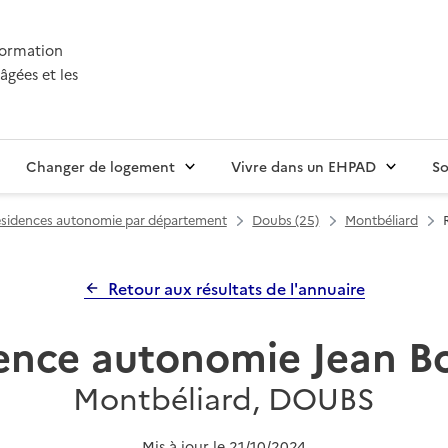
nformation
âgées et les
Changer de logement
Vivre dans un EHPAD
So
sidences autonomie par département
Doubs (25)
Montbéliard
Retour aux résultats de l'annuaire
ence autonomie Jean Bo
Montbéliard, DOUBS
Mis à jour le
21/10/2024