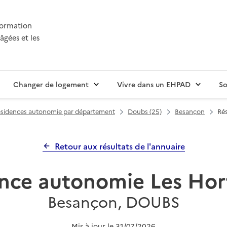
nformation
âgées et les
Changer de logement
Vivre dans un EHPAD
So
sidences autonomie par département
Doubs (25)
Besançon
Ré
Retour aux résultats de l'annuaire
nce autonomie Les Hor
Besançon, DOUBS
Mis à jour le
31/07/2026