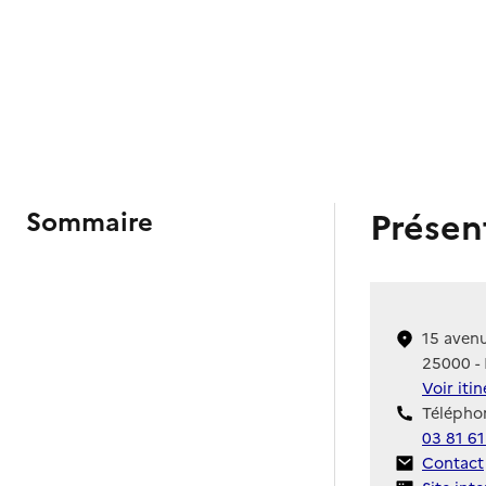
Présen
Sommaire
15 aven
25000 -
Voir iti
Téléphon
03 81 61
Contact
Contact