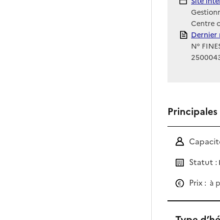
Site Int
Site int
Gestionn
Centre 
Rapport
Dernier 
N° FINES
250004
Principales
Capacité
Statut :
Prix :
à p
Type d’h