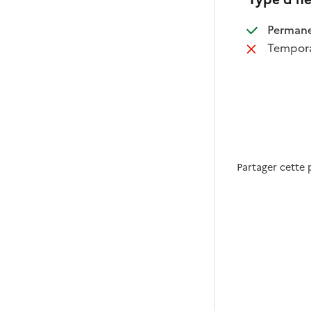
:
Perman
:
Tempora
Partager cette