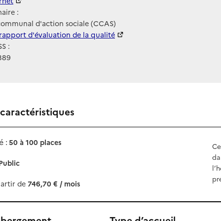
ernet
ernet
aire :
communal d'action sociale (CCAS)
 HAS
rapport d'évaluation de la qualité
S :
389
 caractéristiques
 :
50 à 100 places
Ce
da
Public
l’
pr
artir de
746,70 € / mois
ébergement
Type d’accueil