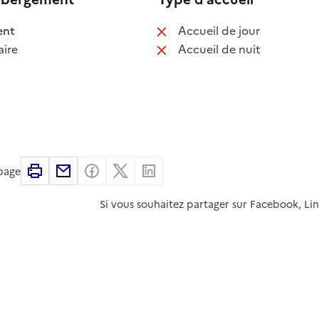
 disponible
: non disponib
ent
Accueil de jour
 non disponible
: non disponib
ire
Accueil de nuit
Imprimer
Partager par email
Partager sur Facebook
Partager sur X
Partager sur Linkedin
 page
Si vous souhaitez partager sur Facebook, Li