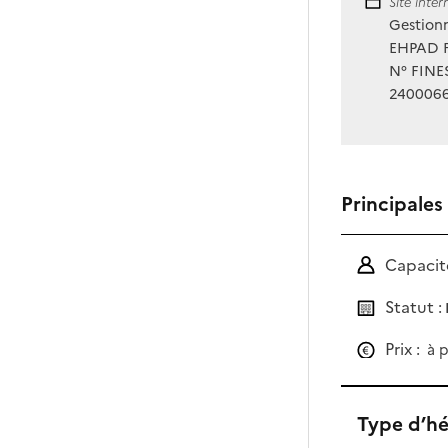
Site Int
Site inte
Gestionn
EHPAD Fé
N° FINES
240006
Principales
Capacité
Statut :
Prix :
à p
Type d’h