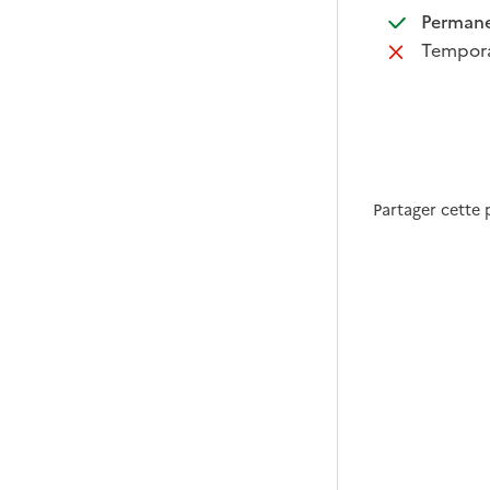
:
Perman
:
Tempora
Partager cette