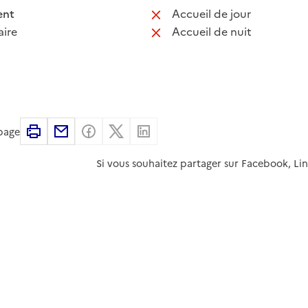
 disponible
: non disponib
ent
Accueil de jour
 non disponible
: non disponib
ire
Accueil de nuit
Imprimer
Partager par email
Partager sur Facebook
Partager sur X
Partager sur Linkedin
 page
Si vous souhaitez partager sur Facebook, Li