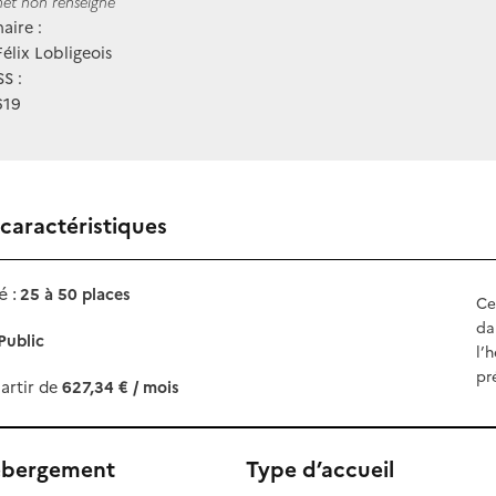
ernet
rnet non renseigné
aire :
lix Lobligeois
S :
619
 caractéristiques
 :
25 à 50 places
Ce
da
Public
l’
pr
artir de
627,34 € / mois
ébergement
Type d’accueil