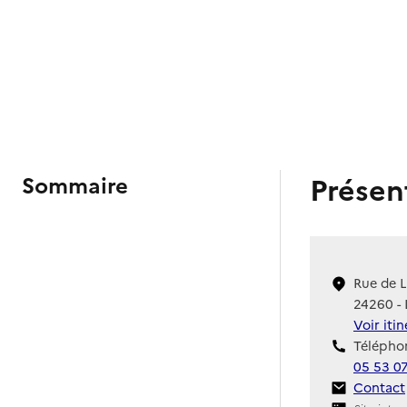
Présen
Sommaire
Rue de L
24260 -
Voir iti
Téléphon
05 53 0
Contact
Contact