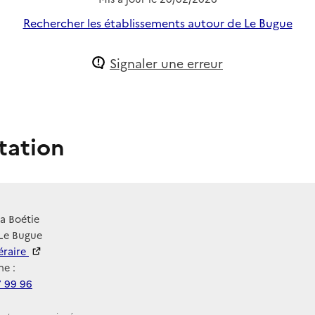
Rechercher les établissements autour de Le Bugue
Signaler une erreur
tation
a Boétie
 Le Bugue
néraire
e :
7 99 96