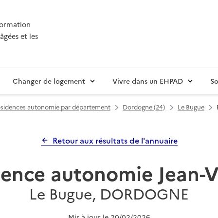
nformation
âgées et les
Changer de logement
Vivre dans un EHPAD
So
sidences autonomie par département
Dordogne (24)
Le Bugue
Retour aux résultats de l'annuaire
dence autonomie Jean-V
Le Bugue, DORDOGNE
Mis à jour le
20/02/2026