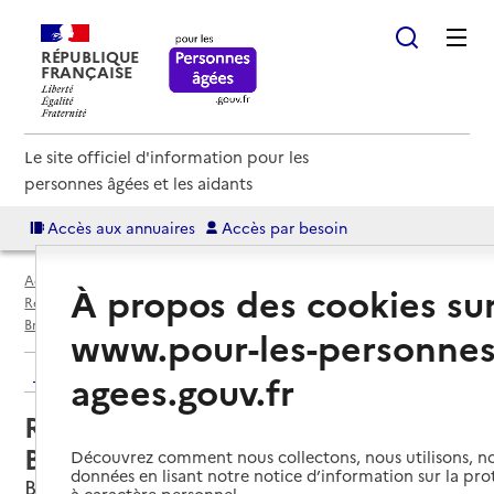
RÉPUBLIQUE
FRANÇAISE
Le site officiel d'information pour les
personnes âgées et les aidants
Accès aux annuaires
Accès par besoin
Accueil
Espace annuaire
Annuaire résidences autonomie
À propos des cookies su
Résidences autonomie par département
Dordogne (24)
Brantôme en Périgord
Résidence autonomie de Brantome
www.pour-les-personnes
Retour aux résultats de l'annuaire
agees.gouv.fr
Résidence autonomie de
Brantome
Découvrez comment nous collectons, nous utilisons, no
données en lisant notre notice d’information sur la pr
Brantôme en Périgord, DORDOGNE