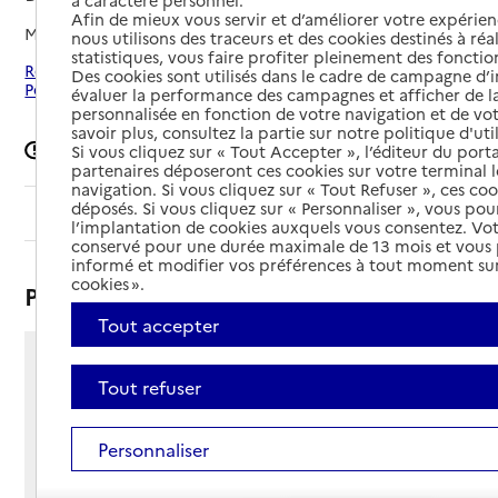
à caractère personnel.
Afin de mieux vous servir et d’améliorer votre expérienc
Mis à jour le
08/09/2024
nous utilisons des traceurs et des cookies destinés à réal
statistiques, vous faire profiter pleinement des fonction
Rechercher les établissements autour de Brantôme en
Des cookies sont utilisés dans le cadre de campagne d
Périgord
évaluer la performance des campagnes et afficher de la
personnalisée en fonction de votre navigation et de vot
savoir plus, consultez la partie sur notre politique d'uti
Signaler une erreur
Si vous cliquez sur « Tout Accepter », l’éditeur du porta
partenaires déposeront ces cookies sur votre terminal l
navigation. Si vous cliquez sur « Tout Refuser », ces co
déposés. Si vous cliquez sur « Personnaliser », vous pou
Sommaire
l’implantation de cookies auxquels vous consentez. Vot
conservé pour une durée maximale de 13 mois et vous
informé et modifier vos préférences à tout moment sur
cookies ».
Présentation
Tout accepter
Rue du Sabotier
Tout refuser
24310 - Brantôme en Périgord
Voir itinéraire
Téléphone :
Personnaliser
05 53 02 36 36
Contact