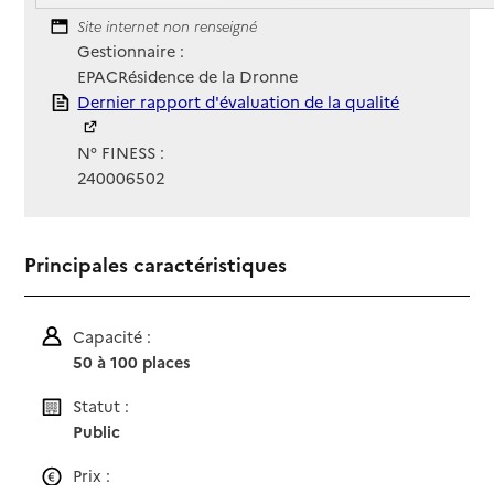
Contact
Site Internet
Site internet non renseigné
Gestionnaire :
EPACRésidence de la Dronne
Rapport HAS
Dernier rapport d'évaluation de la qualité
N° FINESS :
240006502
Principales caractéristiques
Capacité :
50 à 100 places
Statut :
Public
Prix :