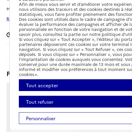
Afin de mieux vous servir et d’améliorer votre expérienc
Mis à jour le
08/09/2024
nous utilisons des traceurs et des cookies destinés à réal
statistiques, vous faire profiter pleinement des fonction
Rechercher les établissements autour de Épannes
Des cookies sont utilisés dans le cadre de campagne d
évaluer la performance des campagnes et afficher de la
personnalisée en fonction de votre navigation et de vot
savoir plus, consultez la partie sur notre politique d'uti
Signaler une erreur
Si vous cliquez sur « Tout Accepter », l’éditeur du porta
partenaires déposeront ces cookies sur votre terminal l
navigation. Si vous cliquez sur « Tout Refuser », ces co
Sommaire
déposés. Si vous cliquez sur « Personnaliser », vous pou
l’implantation de cookies auxquels vous consentez. Vot
conservé pour une durée maximale de 13 mois et vous
informé et modifier vos préférences à tout moment sur
Présentation
cookies ».
Tout accepter
195 route de Saint-Jean-d'Angély
79270 - Épannes
Tout refuser
Voir itinéraire
Téléphone :
Personnaliser
05 49 04 99 11
Contact
Contact