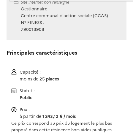
Site Internet
Site internet non renseigné
Gestionnaire :
Centre communal d'action sociale (CCAS)
N° FINESS :
790013908
Principales caractéristiques
Capacité :
moins de
25 places
Statut :
Public
Prix :
à partir de
1 243,12 € / mois
Ce prix correspond au prix du logement le plus bas
proposé dans cette résidence hors aides publiques