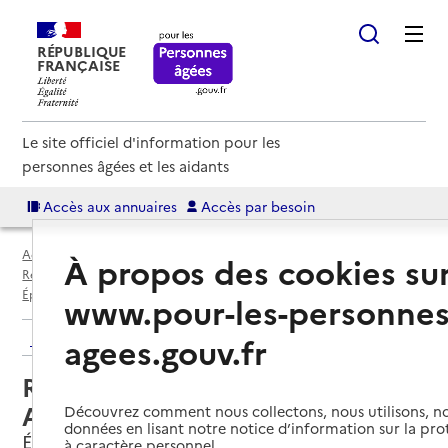
RÉPUBLIQUE
FRANÇAISE
Le site officiel d'information pour les
personnes âgées et les aidants
Accès aux annuaires
Accès par besoin
Accueil
Espace annuaire
Annuaire résidences autonomie
À propos des cookies su
Résidences autonomie par département
Deux-Sèvres (79)
Épannes
Résidence autonomie Les Amandiers
www.pour-les-personnes
Retour aux résultats de l'annuaire
agees.gouv.fr
Résidence autonomie Les
Amandiers
Découvrez comment nous collectons, nous utilisons, no
données en lisant notre notice d’information sur la pr
Épannes, DEUX-SEVRES
à caractère personnel.