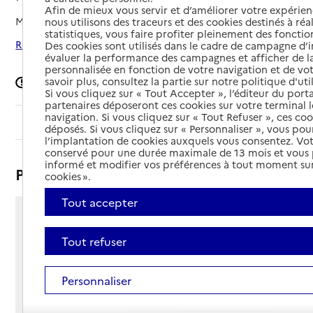
Afin de mieux vous servir et d’améliorer votre expérienc
Mis à jour le
08/09/2024
nous utilisons des traceurs et des cookies destinés à réal
statistiques, vous faire profiter pleinement des fonction
Rechercher les établissements autour de Plénée-Jugon
Des cookies sont utilisés dans le cadre de campagne d
évaluer la performance des campagnes et afficher de la
personnalisée en fonction de votre navigation et de vot
savoir plus, consultez la partie sur notre politique d'uti
Signaler une erreur
Si vous cliquez sur « Tout Accepter », l’éditeur du porta
partenaires déposeront ces cookies sur votre terminal l
navigation. Si vous cliquez sur « Tout Refuser », ces co
Sommaire
déposés. Si vous cliquez sur « Personnaliser », vous pou
l’implantation de cookies auxquels vous consentez. Vot
conservé pour une durée maximale de 13 mois et vous
informé et modifier vos préférences à tout moment sur
Présentation
cookies ».
Tout accepter
1 rue des Frères Gauthier
22640 - Plénée-Jugon
Tout refuser
Voir itinéraire
Téléphone :
Personnaliser
02 96 31 87 32
Contact
Contact