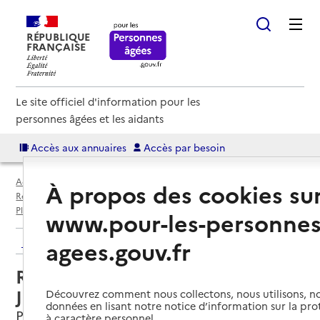
RÉPUBLIQUE
FRANÇAISE
Le site officiel d'information pour les
personnes âgées et les aidants
Accès aux annuaires
Accès par besoin
Accueil
Espace annuaire
Annuaire résidences autonomie
À propos des cookies su
Résidences autonomie par département
Côtes-d'Armor (22)
Plénée-Jugon
Résidence autonomie Plenée-Jugon
www.pour-les-personnes
Retour aux résultats de l'annuaire
agees.gouv.fr
Résidence autonomie Plenée-
Jugon
Découvrez comment nous collectons, nous utilisons, no
données en lisant notre notice d’information sur la pr
Plénée-Jugon, COTES-D'ARMOR
à caractère personnel.