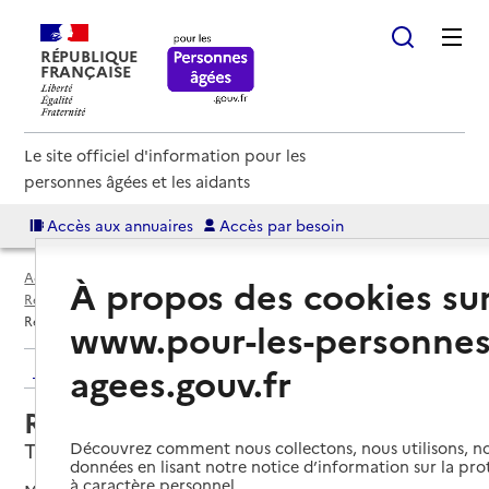
RÉPUBLIQUE
FRANÇAISE
Le site officiel d'information pour les
personnes âgées et les aidants
Accès aux annuaires
Accès par besoin
Accueil
Espace annuaire
Annuaire résidences autonomie
À propos des cookies su
Résidences autonomie par département
Corrèze (19)
Tulle
Résidence autonomie de Nacre
www.pour-les-personnes
Retour aux résultats de l'annuaire
agees.gouv.fr
Résidence autonomie de Nacre
Tulle, CORREZE
Découvrez comment nous collectons, nous utilisons, no
données en lisant notre notice d’information sur la pr
à caractère personnel.