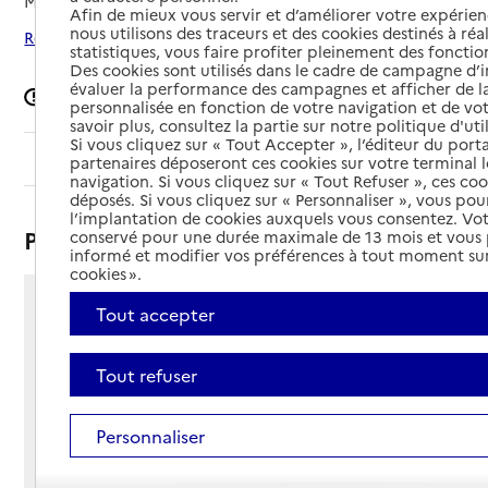
Mis à jour le
12/02/2026
Afin de mieux vous servir et d’améliorer votre expérienc
nous utilisons des traceurs et des cookies destinés à réal
Rechercher les établissements autour de Tulle
statistiques, vous faire profiter pleinement des fonction
Des cookies sont utilisés dans le cadre de campagne d
évaluer la performance des campagnes et afficher de la
Signaler une erreur
personnalisée en fonction de votre navigation et de vot
savoir plus, consultez la partie sur notre politique d'uti
Si vous cliquez sur « Tout Accepter », l’éditeur du porta
Sommaire
partenaires déposeront ces cookies sur votre terminal l
navigation. Si vous cliquez sur « Tout Refuser », ces co
déposés. Si vous cliquez sur « Personnaliser », vous pou
l’implantation de cookies auxquels vous consentez. Vot
Présentation
conservé pour une durée maximale de 13 mois et vous
informé et modifier vos préférences à tout moment sur
cookies ».
Tout accepter
Parking place Jean Tavé
19000 - Tulle
Voir itinéraire
Tout refuser
Téléphone :
05 55 20 21 14
Personnaliser
Contact
Contact
Site Internet
Site internet non renseigné