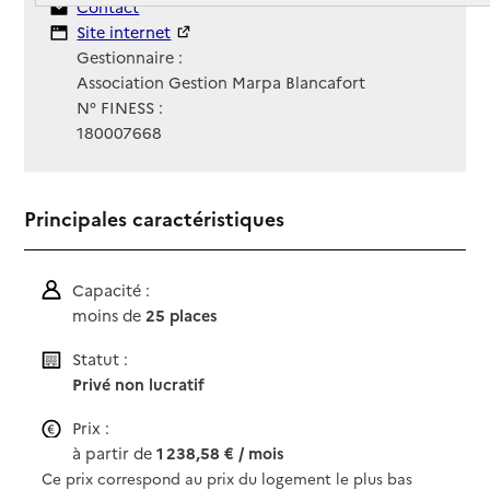
Contact
Contact
Site Internet
Site internet
Gestionnaire :
Association Gestion Marpa Blancafort
N° FINESS :
180007668
Principales caractéristiques
Capacité :
moins de
25 places
Statut :
Privé non lucratif
Prix :
à partir de
1 238,58 € / mois
Ce prix correspond au prix du logement le plus bas