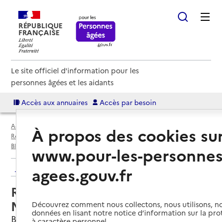
RÉPUBLIQUE
FRANÇAISE
Le site officiel d'information pour les
personnes âgées et les aidants
Accès aux annuaires
Accès par besoin
Accueil
Espace annuaire
Annuaire résidences autonomie
À propos des cookies su
Résidences autonomie par département
Cher (18)
Blancafort
Résidence autonomie MARPA les Marinières
www.pour-les-personnes
Retour aux résultats de l'annuaire
agees.gouv.fr
Résidence autonomie MARPA les
Marinières
Découvrez comment nous collectons, nous utilisons, no
données en lisant notre notice d’information sur la pr
Blancafort, CHER
à caractère personnel.