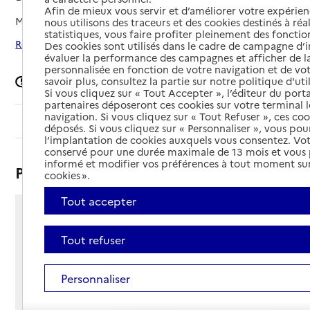
Afin de mieux vous servir et d’améliorer votre expérienc
Mis à jour le
08/09/2024
nous utilisons des traceurs et des cookies destinés à réal
statistiques, vous faire profiter pleinement des fonction
Rechercher les établissements autour de Blancafort
Des cookies sont utilisés dans le cadre de campagne d
évaluer la performance des campagnes et afficher de la
personnalisée en fonction de votre navigation et de vot
Signaler une erreur
savoir plus, consultez la partie sur notre politique d'uti
Si vous cliquez sur « Tout Accepter », l’éditeur du porta
partenaires déposeront ces cookies sur votre terminal l
navigation. Si vous cliquez sur « Tout Refuser », ces co
Sommaire
déposés. Si vous cliquez sur « Personnaliser », vous pou
l’implantation de cookies auxquels vous consentez. Vot
conservé pour une durée maximale de 13 mois et vous
informé et modifier vos préférences à tout moment sur
Présentation
cookies ».
Tout accepter
6 route de Coullons
LES MARNIERES
Tout refuser
18410 - Blancafort
Voir itinéraire
Personnaliser
Téléphone :
02 48 73 98 28