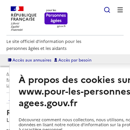
RÉPUBLIQUE
FRANÇAISE
Le site officiel d'information pour les
personnes âgées et les aidants
Accès aux annuaires
Accès par besoin
Accueil
Espace annuaire
Annuaire résidences autonomie
À propos des cookies su
Résidences autonomie par département
Calvados (14)
Lisieux
Résidence autonomie Les Tilleuls
www.pour-les-personnes
Retour aux résultats de l'annuaire
agees.gouv.fr
Résidence autonomie Les Tilleuls
Lisieux, CALVADOS
Découvrez comment nous collectons, nous utilisons, no
données en lisant notre notice d’information sur la pr
à caractère personnel.