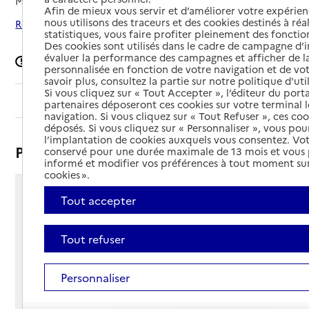
Mis à jour le
19/03/2026
Afin de mieux vous servir et d’améliorer votre expérienc
nous utilisons des traceurs et des cookies destinés à réal
Rechercher les établissements autour de Lisieux
statistiques, vous faire profiter pleinement des fonction
Des cookies sont utilisés dans le cadre de campagne d
évaluer la performance des campagnes et afficher de la
Signaler une erreur
personnalisée en fonction de votre navigation et de vot
savoir plus, consultez la partie sur notre politique d'uti
Si vous cliquez sur « Tout Accepter », l’éditeur du porta
Sommaire
partenaires déposeront ces cookies sur votre terminal l
navigation. Si vous cliquez sur « Tout Refuser », ces co
déposés. Si vous cliquez sur « Personnaliser », vous pou
l’implantation de cookies auxquels vous consentez. Vot
Présentation
conservé pour une durée maximale de 13 mois et vous
informé et modifier vos préférences à tout moment sur
cookies ».
74 boulevard Sainte-Anne
Tout accepter
14100 - Lisieux
Voir itinéraire
Tout refuser
Téléphone :
02 31 48 62 70
Personnaliser
Contact
Contact
Site Internet
Site internet