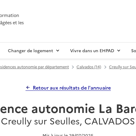
nformation
âgées et les
Changer de logement
Vivre dans un EHPAD
So
sidences autonomie par département
Calvados (14)
Creully sur Seu
Retour aux résultats de l'annuaire
dence autonomie La Bar
Creully sur Seulles, CALVADOS
Mis à jour le
29/07/2025