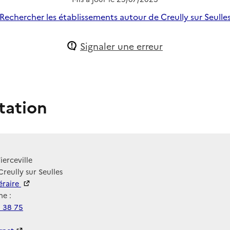
Rechercher les établissements autour de Creully sur Seulle
Signaler une erreur
tation
ierceville
Creully sur Seulles
néraire
e :
0 38 75