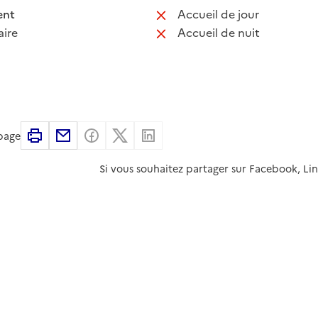
 disponible
: non disponib
ent
Accueil de jour
 non disponible
: non disponib
ire
Accueil de nuit
Imprimer
Partager par email
Partager sur Facebook
Partager sur X
Partager sur Linkedin
 page
Si vous souhaitez partager sur Facebook, Li