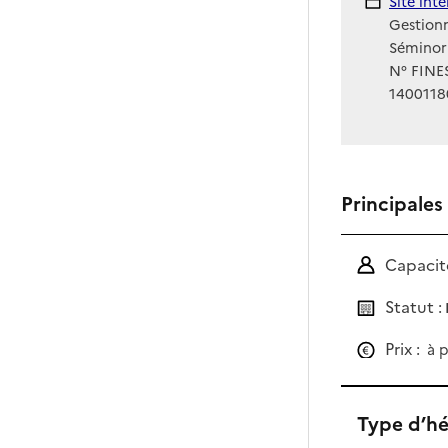
Site Int
Site int
Gestionn
Séminor
N° FINES
1400118
Principales
Capacité
Statut :
Prix :
à p
Type d’h