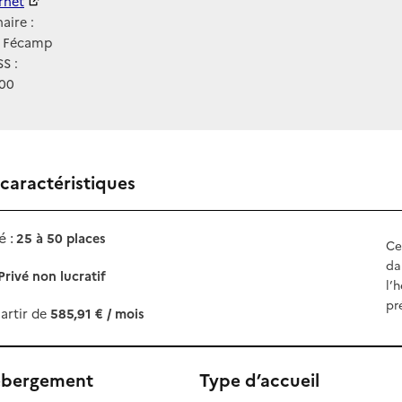
ernet
ernet
aire :
 Fécamp
S :
00
 caractéristiques
 :
25 à 50 places
Ce
da
Privé non lucratif
l’
pr
artir de
585,91 € / mois
ébergement
Type d’accueil