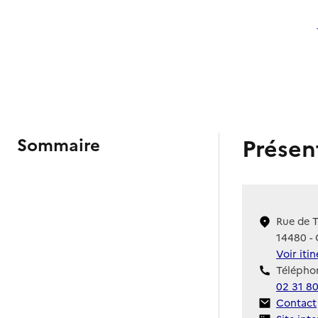
Présen
Sommaire
Rue de T
14480 - 
Voir iti
Téléphon
02 31 8
Contact
Contact